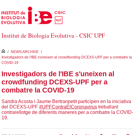
Salta al contingut principal
Institut de Biologia Evolutiva - CSIC UPF
inici
/
NEWS ARCHIVE
/
Investigadors de l'IBE s'uneixen al crowdfunding DCEXS-UPF per a combatre la
COVID-19
Investigadors de l'IBE s'uneixen al
crowdfunding DCEXS-UPF per a
combatre la COVID-19
Sandra Acosta i Jaume Bertranpetit participen en la iniciativa
del DCEXS-UPF
#UPFContraElCoronavirus
treballant
contrarellotge de diferents maneres per a combatre la COVID-
19.