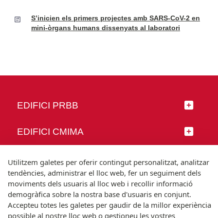
S’inicien els primers projectes amb SARS-CoV-2 en
mini-òrgans humans dissenyats al laboratori
EDIFICI PRBB
EDIFICI CMIMA
SEGUEIX-NOS
Utilitzem galetes per oferir contingut personalitzat, analitzar
tendències, administrar el lloc web, fer un seguiment dels
moviments dels usuaris al lloc web i recollir informació
demogràfica sobre la nostra base d'usuaris en conjunt.
Accepteu totes les galetes per gaudir de la millor experiència
© Universitat Pompeu Fabra
possible al nostre lloc web o gestioneu les vostres