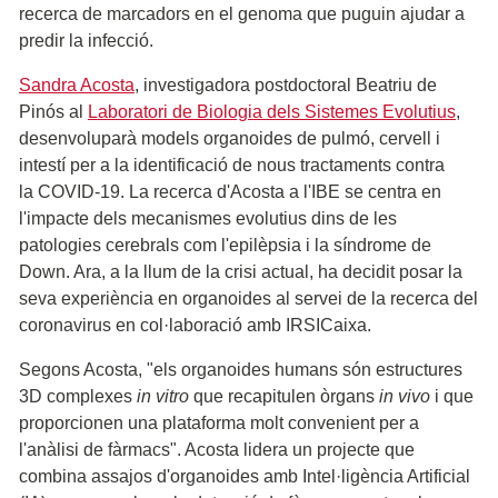
recerca de marcadors en el genoma que puguin ajudar a
predir la infecció.
Sandra Acosta
, investigadora postdoctoral Beatriu de
Pinós al
Laboratori de Biologia dels Sistemes Evolutius
,
desenvoluparà models organoides de pulmó, cervell i
intestí per a la identificació de nous tractaments contra
la COVID-19. La recerca d'Acosta a l'IBE se centra en
l'impacte dels mecanismes evolutius dins de les
patologies cerebrals com l'epilèpsia i la síndrome de
Down. Ara, a la llum de la crisi actual, ha decidit posar la
seva experiència en organoides al servei de la recerca del
coronavirus en col·laboració amb IRSICaixa.
Segons Acosta, "els organoides humans són estructures
3D complexes
in vitro
que recapitulen òrgans
in vivo
i que
proporcionen una plataforma molt convenient per a
l'anàlisi de fàrmacs". Acosta lidera un projecte que
combina assajos d'organoides amb Intel·ligència Artificial