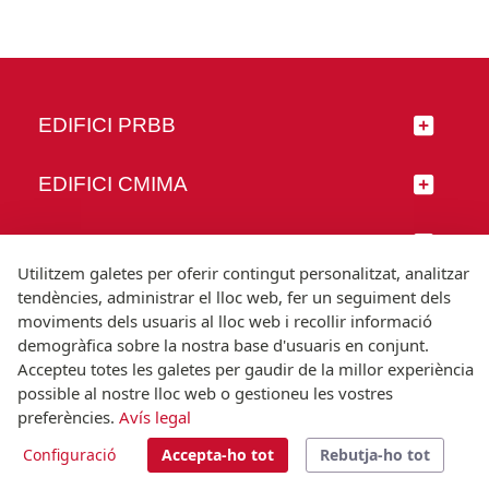
EDIFICI PRBB
EDIFICI CMIMA
SEGUEIX-NOS
Utilitzem galetes per oferir contingut personalitzat, analitzar
tendències, administrar el lloc web, fer un seguiment dels
moviments dels usuaris al lloc web i recollir informació
demogràfica sobre la nostra base d'usuaris en conjunt.
© Universitat Pompeu Fabra
Accepteu totes les galetes per gaudir de la millor experiència
Barcelona
possible al nostre lloc web o gestioneu les vostres
preferències.
Avís legal
T.(+34) 93 542 20 00
Configuració
Accepta-ho tot
Rebutja-ho tot
Avís legal
Accessibilitat
Nota tècnica