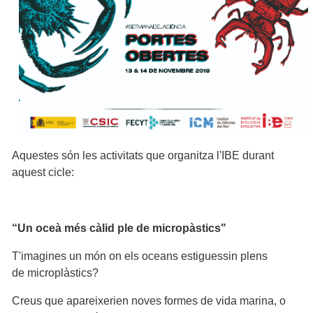
Aquestes són les activitats que organitza l'IBE durant
aquest cicle:
“Un oceà més càlid ple de micropàstics"
T'imagines un món on els oceans estiguessin plens
de microplàstics?
Creus que apareixerien noves formes de vida marina, o