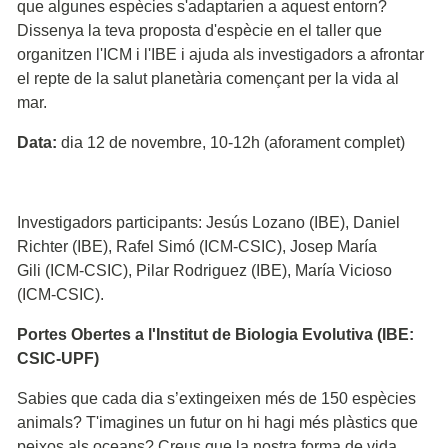
que algunes espècies s'adaptarien a aquest entorn?
Dissenya la teva proposta d'espècie en el taller que
organitzen l'ICM i l'IBE i ajuda als investigadors a afrontar
el repte de la salut planetària començant per la vida al
mar.
Data:
dia 12 de novembre, 10-12h (aforament complet)
Investigadors participants: Jesús Lozano (IBE), Daniel
Richter (IBE), Rafel Simó (ICM-CSIC), Josep María
Gili (ICM-CSIC), Pilar Rodriguez (IBE), María Vicioso
(ICM-CSIC).
Portes Obertes a l'Institut de Biologia Evolutiva (IBE:
CSIC-UPF)
Sabies que cada dia s’extingeixen més de 150 espècies
animals? T'imagines un futur on hi hagi més plàstics que
peixos als oceans? Creus que la nostra forma de vida