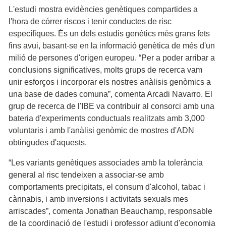
L'estudi mostra evidències genètiques compartides a
l'hora de córrer riscos i tenir conductes de risc
específiques. És un dels estudis genètics més grans fets
fins avui, basant-se en la informació genètica de més d'un
milió de persones d'origen europeu. “Per a poder arribar a
conclusions significatives, molts grups de recerca vam
unir esforços i incorporar els nostres anàlisis genòmics a
una base de dades comuna”, comenta Arcadi Navarro. El
grup de recerca de l'IBE va contribuir al consorci amb una
bateria d'experiments conductuals realitzats amb 3,000
voluntaris i amb l'anàlisi genòmic de mostres d'ADN
obtingudes d'aquests.
“Les variants genètiques associades amb la tolerància
general al risc tendeixen a associar-se amb
comportaments precipitats, el consum d'alcohol, tabac i
cànnabis, i amb inversions i activitats sexuals mes
arriscades”, comenta Jonathan Beauchamp, responsable
de la coordinació de l'estudi i professor adjunt d'economia