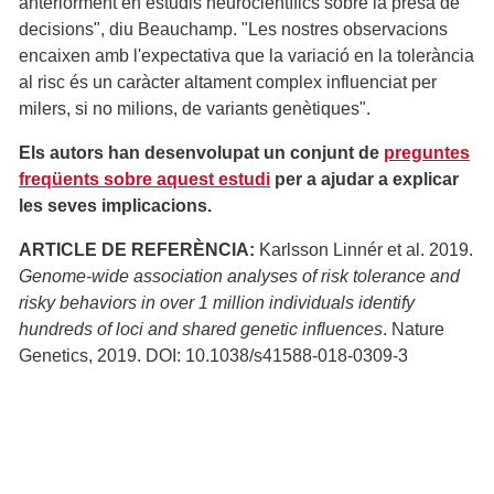
anteriorment en estudis neurocientífics sobre la presa de
decisions", diu Beauchamp. "Les nostres observacions
encaixen amb l'expectativa que la variació en la tolerància
al risc és un caràcter altament complex influenciat per
milers, si no milions, de variants genètiques".
Els autors han desenvolupat un conjunt de
preguntes
freqüents sobre aquest estudi
per a ajudar a explicar
les seves implicacions.
ARTICLE DE REFERÈNCIA:
Karlsson Linnér et al. 2019.
Genome-wide association analyses of risk tolerance and
risky behaviors in over 1 million individuals identify
hundreds of loci and shared genetic influences
. Nature
Genetics, 2019. DOI: 10.1038/s41588-018-0309-3