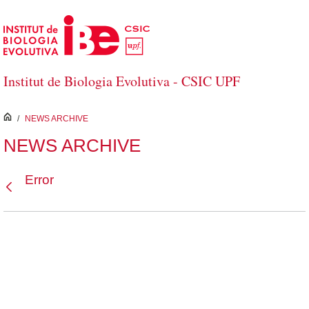
Salta al contingut principal
Institut de Biologia Evolutiva - CSIC UPF
inici
/
NEWS ARCHIVE
NEWS ARCHIVE
Error
Vés enrere