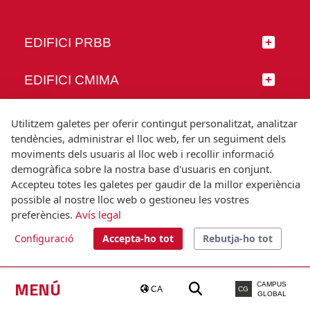
EDIFICI PRBB
EDIFICI CMIMA
SEGUEIX-NOS
Utilitzem galetes per oferir contingut personalitzat, analitzar
tendències, administrar el lloc web, fer un seguiment dels
moviments dels usuaris al lloc web i recollir informació
demogràfica sobre la nostra base d'usuaris en conjunt.
Accepteu totes les galetes per gaudir de la millor experiència
© Universitat Pompeu Fabra
possible al nostre lloc web o gestioneu les vostres
Barcelona
preferències.
Avís legal
T.(+34) 93 542 20 00
Configuració
Accepta-ho tot
Rebutja-ho tot
Avís legal
Accessibilitat
Nota tècnica
MENÚ
CAMPUS
CA
CG
GLOBAL