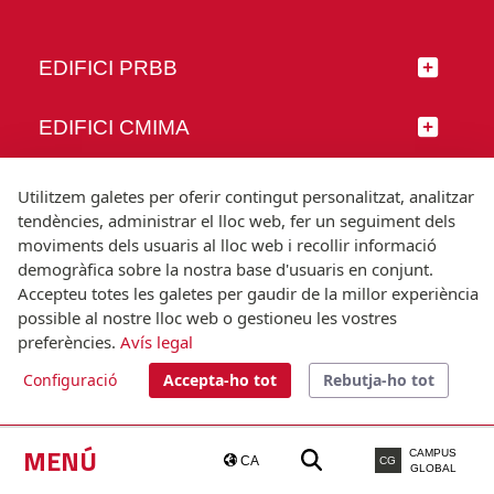
EDIFICI PRBB
EDIFICI CMIMA
SEGUEIX-NOS
Utilitzem galetes per oferir contingut personalitzat, analitzar
tendències, administrar el lloc web, fer un seguiment dels
moviments dels usuaris al lloc web i recollir informació
demogràfica sobre la nostra base d'usuaris en conjunt.
Accepteu totes les galetes per gaudir de la millor experiència
© Universitat Pompeu Fabra
possible al nostre lloc web o gestioneu les vostres
Barcelona
preferències.
Avís legal
T.(+34) 93 542 20 00
Configuració
Accepta-ho tot
Rebutja-ho tot
Avís legal
Accessibilitat
Nota tècnica
MENÚ
CAMPUS
CA
CG
GLOBAL