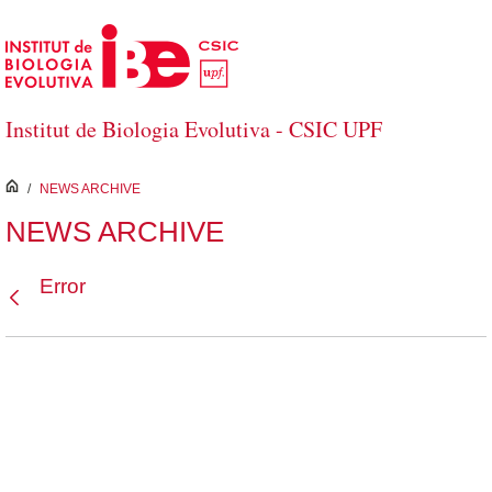
Salta al contingut principal
Institut de Biologia Evolutiva - CSIC UPF
inici
/
NEWS ARCHIVE
NEWS ARCHIVE
Error
Vés enrere