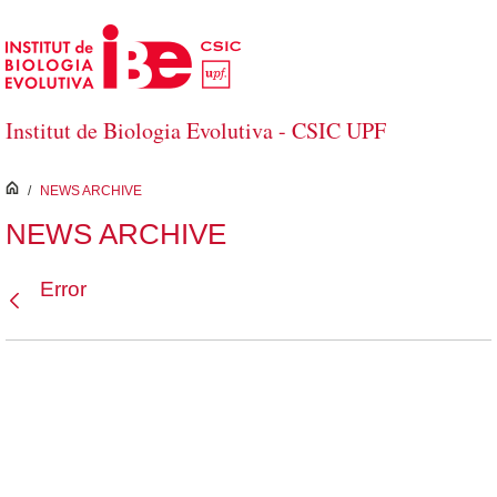
Salta al contingut principal
Institut de Biologia Evolutiva - CSIC UPF
inici
/
NEWS ARCHIVE
NEWS ARCHIVE
Error
Vés enrere