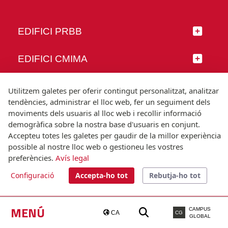
EDIFICI PRBB
EDIFICI CMIMA
SEGUEIX-NOS
Utilitzem galetes per oferir contingut personalitzat, analitzar
tendències, administrar el lloc web, fer un seguiment dels
moviments dels usuaris al lloc web i recollir informació
demogràfica sobre la nostra base d'usuaris en conjunt.
Accepteu totes les galetes per gaudir de la millor experiència
© Universitat Pompeu Fabra
possible al nostre lloc web o gestioneu les vostres
Barcelona
preferències.
Avís legal
T.(+34) 93 542 20 00
Configuració
Accepta-ho tot
Rebutja-ho tot
Avís legal
Accessibilitat
Nota tècnica
MENÚ
CAMPUS
CA
CG
GLOBAL