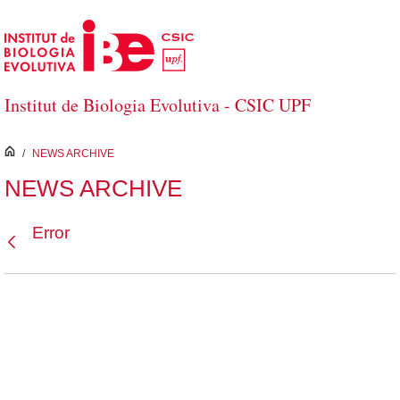
Salta al contingut principal
Institut de Biologia Evolutiva - CSIC UPF
inici
/
NEWS ARCHIVE
NEWS ARCHIVE
Error
Vés enrere