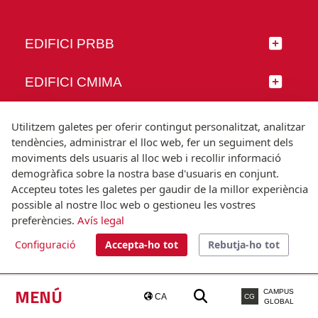
EDIFICI PRBB
EDIFICI CMIMA
SEGUEIX-NOS
Utilitzem galetes per oferir contingut personalitzat, analitzar
tendències, administrar el lloc web, fer un seguiment dels
moviments dels usuaris al lloc web i recollir informació
demogràfica sobre la nostra base d'usuaris en conjunt.
Accepteu totes les galetes per gaudir de la millor experiència
© Universitat Pompeu Fabra
possible al nostre lloc web o gestioneu les vostres
Barcelona
preferències.
Avís legal
T.(+34) 93 542 20 00
Configuració
Accepta-ho tot
Rebutja-ho tot
Avís legal
Accessibilitat
Nota tècnica
MENÚ
CAMPUS
CA
CG
GLOBAL