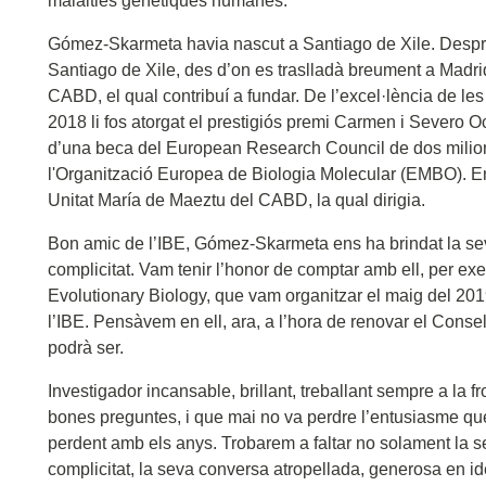
malalties genètiques humanes.
Gómez-Skarmeta havia nascut a Santiago de Xile. Després
Santiago de Xile, des d’on es traslladà breument a Madrid 
CABD, el qual contribuí a fundar. De l’excel·lència de les
2018 li fos atorgat el prestigiós premi Carmen i Severo 
d’una beca del European Research Council de dos milion
l'Organització Europea de Biologia Molecular (EMBO). E
Unitat María de Maeztu del CABD, la qual dirigia.
Bon amic de l’IBE, Gómez-Skarmeta ens ha brindat la se
complicitat. Vam tenir l’honor de comptar amb ell, per ex
Evolutionary Biology, que vam organitzar el maig del 20
l’IBE. Pensàvem en ell, ara, a l’hora de renovar el Conse
podrà ser.
Investigador incansable, brillant, treballant sempre a la 
bones preguntes, i que mai no va perdre l’entusiasme q
perdent amb els anys. Trobarem a faltar no solament la s
complicitat, la seva conversa atropellada, generosa en ide