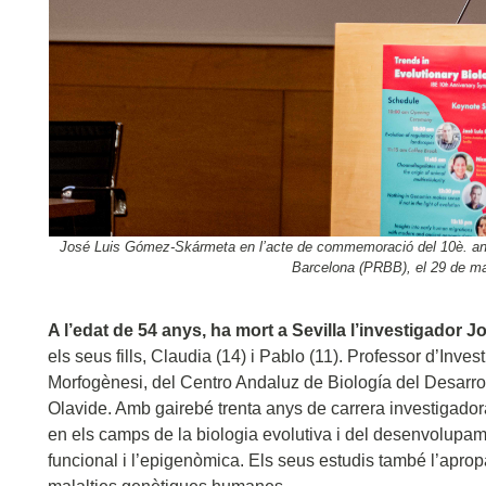
José Luis Gómez-Skármeta en l’acte de commemoració del 10è. anive
Barcelona (PRBB), el 29 de mai
A l’edat de 54 anys, ha mort a Sevilla l’investigador
els seus fills, Claudia (14) i Pablo (11). Professor d’Inv
Morfogènesi, del Centro Andaluz de Biología del Desarrol
Olavide. Amb gairebé trenta anys de carrera investigado
en els camps de la biologia evolutiva i del desenvolup
funcional i l’epigenòmica. Els seus estudis també l’apro