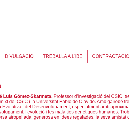
DIVULGACIÓ
TREBALLA A L'IBE
CONTRACTACI
a
José Luis Gómez-Skarmeta.
Professor d’Investigació del CSIC, t
mixt del CSIC i la Universitat Pablo de Olavide. Amb gairebé t
gia Evolutiva i del Desenvolupament, especialment amb aproxima
lupament, l'evolució i les malalties genètiques humanes. Troba
rsa atropellada, generosa en idees regalades, la seva amistat d