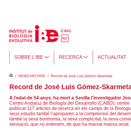
Salta al contingut principal
SOBRE L'IBE
RECERCA
ACTUALITAT
inici
/
NEWS ARCHIVE
/
Record de José Luis Gómez-Skarmeta
Record de José Luis Gómez-Skarmet
A l’edat de 54 anys, ha mort a Sevilla l’investigador 
Centro Andaluz de Biología del Desarrollo (CABD), centre 
publicat 117 articles de recerca en els camps de la Biolo
seus estudis també l’aproparen a la comprensió del desenvo
també la seva bonhomia, la seva complicitat, la seva conve
sensació, que no entenem, de que ha marxat massa aviat.