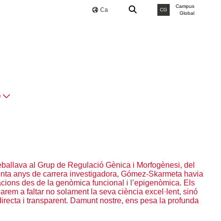
Campus
Ca
CG
Global
O
reballava al Grup de Regulació Gènica i Morfogènesi, del
renta anys de carrera investigadora, Gómez-Skarmeta havia
cions des de la genòmica funcional i l’epigenòmica. Els
rem a faltar no solament la seva ciència excel·lent, sinó
irecta i transparent. Damunt nostre, ens pesa la profunda