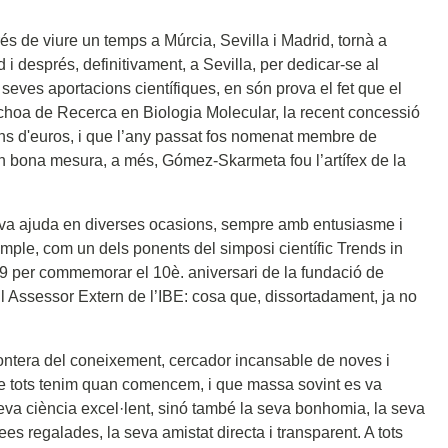
 de viure un temps a Múrcia, Sevilla i Madrid, tornà a
i després, definitivament, a Sevilla, per dedicar-se al
 seves aportacions científiques, en són prova el fet que el
Ochoa de Recerca en Biologia Molecular, la recent concessió
s d'euros, i que l’any passat fos nomenat membre de
n bona mesura, a més, Gómez-Skarmeta fou l’artífex de la
va ajuda en diverses ocasions, sempre amb entusiasme i
emple, com un dels ponents del simposi científic Trends in
19 per commemorar el 10è. aniversari de la fundació de
ll Assessor Extern de l’IBE: cosa que, dissortadament, ja no
frontera del coneixement, cercador incansable de noves i
ue tots tenim quan comencem, i que massa sovint es va
eva ciència excel·lent, sinó també la seva bonhomia, la seva
es regalades, la seva amistat directa i transparent. A tots