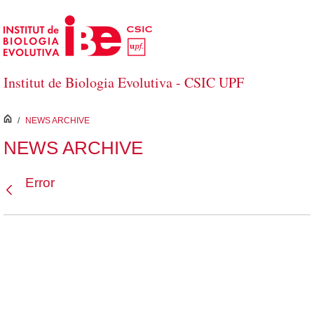
Salta al contingut principal
Institut de Biologia Evolutiva - CSIC UPF
inici
/
NEWS ARCHIVE
NEWS ARCHIVE
Error
Vés enrere