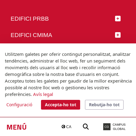
EDIFICI PRBB
EDIFICI CMIMA
SEGUEIX-NOS
Utilitzem galetes per oferir contingut personalitzat, analitzar
tendències, administrar el lloc web, fer un seguiment dels
moviments dels usuaris al lloc web i recollir informació
demogràfica sobre la nostra base d'usuaris en conjunt.
Accepteu totes les galetes per gaudir de la millor experiència
© Universitat Pompeu Fabra
possible al nostre lloc web o gestioneu les vostres
Barcelona
preferències.
Avís legal
T.(+34) 93 542 20 00
Configuració
Accepta-ho tot
Rebutja-ho tot
Avís legal
Accessibilitat
Nota tècnica
MENÚ
CAMPUS
CA
CG
GLOBAL