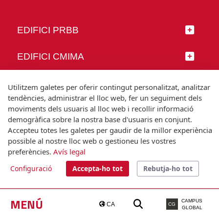
EDIFICI PRBB
EDIFICI CMIMA
SEGUEIX-NOS
Utilitzem galetes per oferir contingut personalitzat, analitzar
tendències, administrar el lloc web, fer un seguiment dels
moviments dels usuaris al lloc web i recollir informació
demogràfica sobre la nostra base d'usuaris en conjunt.
Accepteu totes les galetes per gaudir de la millor experiència
© Universitat Pompeu Fabra
possible al nostre lloc web o gestioneu les vostres
Barcelona
preferències.
Avís legal
T.(+34) 93 542 20 00
Configuració
Accepta-ho tot
Rebutja-ho tot
Avís legal
Accessibilitat
Nota tècnica
MENÚ
CAMPUS
CA
CG
GLOBAL