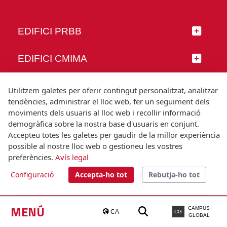
EDIFICI PRBB
EDIFICI CMIMA
SEGUEIX-NOS
Utilitzem galetes per oferir contingut personalitzat, analitzar
tendències, administrar el lloc web, fer un seguiment dels
moviments dels usuaris al lloc web i recollir informació
demogràfica sobre la nostra base d'usuaris en conjunt.
Accepteu totes les galetes per gaudir de la millor experiència
© Universitat Pompeu Fabra
possible al nostre lloc web o gestioneu les vostres
Barcelona
preferències.
Avís legal
T.(+34) 93 542 20 00
Configuració
Accepta-ho tot
Rebutja-ho tot
Avís legal
Accessibilitat
Nota tècnica
MENÚ
CAMPUS
CA
CG
GLOBAL