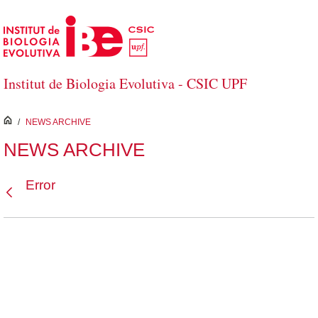
Salta al contingut principal
Institut de Biologia Evolutiva - CSIC UPF
inici
/
NEWS ARCHIVE
NEWS ARCHIVE
Error
Vés enrere