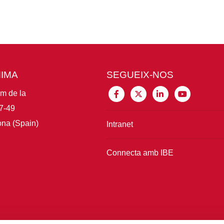
MIMA
SEGUEIX-NOS
im de la
7-49
na (Spain)
Intranet
Connecta amb IBE