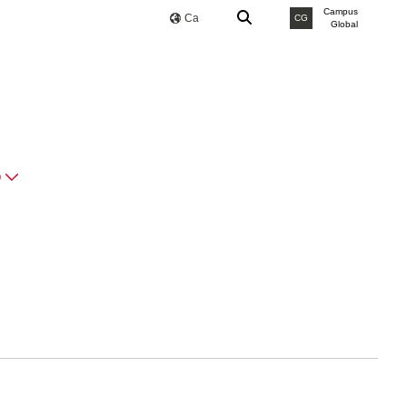
Campus
Ca
CG
Global
O