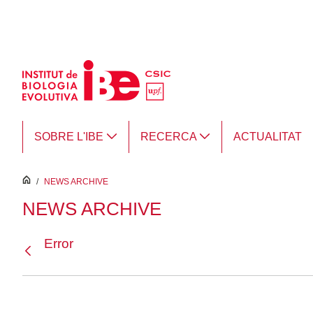
Salta al contingut principal
SOBRE L'IBE
RECERCA
ACTUALITAT
inici
/
NEWS ARCHIVE
NEWS ARCHIVE
Error
Vés enrere