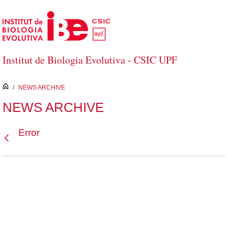
Salta al contingut principal
Institut de Biologia Evolutiva - CSIC UPF
inici
/
NEWS ARCHIVE
NEWS ARCHIVE
Error
Vés enrere