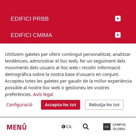
EDIFICI PRBB
EDIFICI CMIMA
SEGUEIX-NOS
Utilitzem galetes per oferir contingut personalitzat, analitzar
tendències, administrar el lloc web, fer un seguiment dels
moviments dels usuaris al lloc web i recollir informació
demogràfica sobre la nostra base d'usuaris en conjunt.
Accepteu totes les galetes per gaudir de la millor experiència
© Universitat Pompeu Fabra
possible al nostre lloc web o gestioneu les vostres
Barcelona
preferències.
Avís legal
T.(+34) 93 542 20 00
Configuració
Accepta-ho tot
Rebutja-ho tot
Avís legal
Accessibilitat
Nota tècnica
MENÚ
CAMPUS
CA
CG
GLOBAL