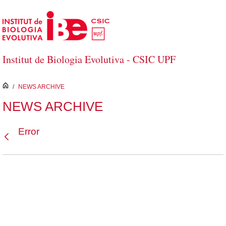
Salta al contingut principal
Institut de Biologia Evolutiva - CSIC UPF
inici
/
NEWS ARCHIVE
NEWS ARCHIVE
Error
Vés enrere