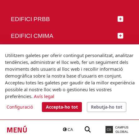
EDIFICI PRBB
EDIFICI CMIMA
SEGUEIX-NOS
Utilitzem galetes per oferir contingut personalitzat, analitzar
tendències, administrar el lloc web, fer un seguiment dels
moviments dels usuaris al lloc web i recollir informació
demogràfica sobre la nostra base d'usuaris en conjunt.
Accepteu totes les galetes per gaudir de la millor experiència
© Universitat Pompeu Fabra
possible al nostre lloc web o gestioneu les vostres
Barcelona
preferències.
Avís legal
T.(+34) 93 542 20 00
Configuració
Accepta-ho tot
Rebutja-ho tot
Avís legal
Accessibilitat
Nota tècnica
MENÚ
CAMPUS
CA
CG
GLOBAL