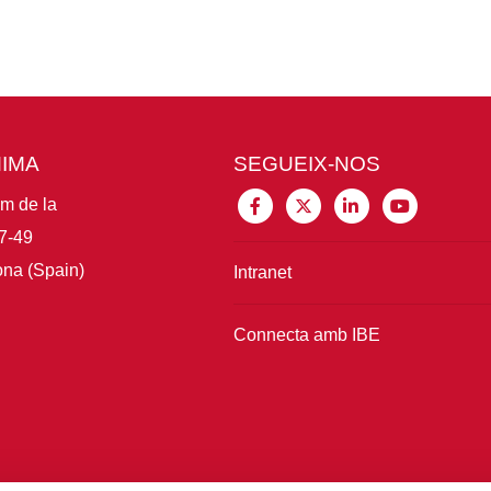
MIMA
SEGUEIX-NOS
im de la
7-49
na (Spain)
Intranet
Connecta amb IBE