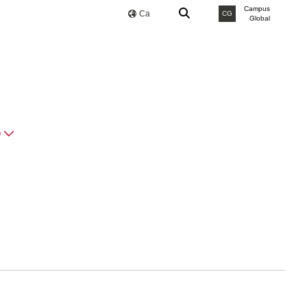
Campus
Ca
CG
Global
O