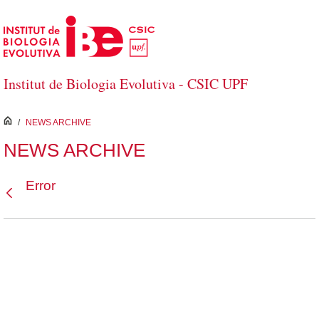
Salta al contingut principal
Institut de Biologia Evolutiva - CSIC UPF
inici
/
NEWS ARCHIVE
NEWS ARCHIVE
Error
Vés enrere