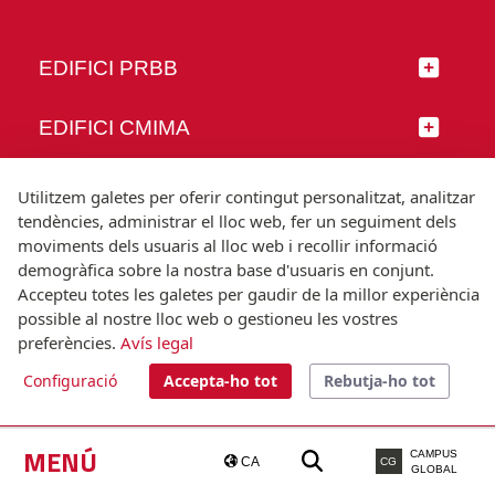
EDIFICI PRBB
EDIFICI CMIMA
SEGUEIX-NOS
Utilitzem galetes per oferir contingut personalitzat, analitzar
tendències, administrar el lloc web, fer un seguiment dels
moviments dels usuaris al lloc web i recollir informació
demogràfica sobre la nostra base d'usuaris en conjunt.
Accepteu totes les galetes per gaudir de la millor experiència
© Universitat Pompeu Fabra
possible al nostre lloc web o gestioneu les vostres
Barcelona
preferències.
Avís legal
T.(+34) 93 542 20 00
Configuració
Accepta-ho tot
Rebutja-ho tot
Avís legal
Accessibilitat
Nota tècnica
MENÚ
CAMPUS
CA
CG
GLOBAL