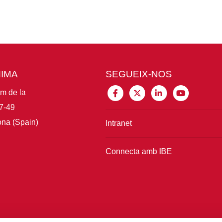
MIMA
SEGUEIX-NOS
im de la
7-49
na (Spain)
Intranet
Connecta amb IBE