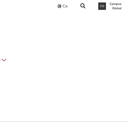
Campus
Ca
CG
Global
O