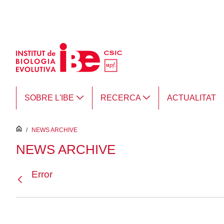
Salta al contingut principal
SOBRE L'IBE
RECERCA
ACTUALITAT
inici
/
NEWS ARCHIVE
NEWS ARCHIVE
Error
Vés enrere