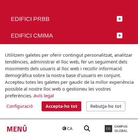
EDIFICI PRBB
EDIFICI CMIMA
SEGUEIX-NOS
Utilitzem galetes per oferir contingut personalitzat, analitzar
tendències, administrar el lloc web, fer un seguiment dels
moviments dels usuaris al lloc web i recollir informació
demogràfica sobre la nostra base d'usuaris en conjunt.
Accepteu totes les galetes per gaudir de la millor experiència
© Universitat Pompeu Fabra
possible al nostre lloc web o gestioneu les vostres
Barcelona
preferències.
Avís legal
T.(+34) 93 542 20 00
Configuració
Accepta-ho tot
Rebutja-ho tot
Avís legal
Accessibilitat
Nota tècnica
MENÚ
CAMPUS
CA
CG
GLOBAL