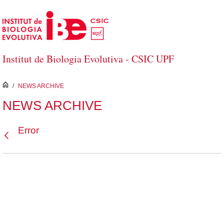
Salta al contingut principal
Institut de Biologia Evolutiva - CSIC UPF
inici
/
NEWS ARCHIVE
NEWS ARCHIVE
Error
Vés enrere