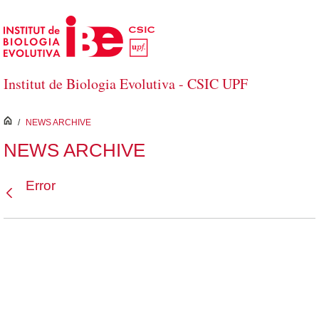
Salta al contingut principal
Institut de Biologia Evolutiva - CSIC UPF
inici
/
NEWS ARCHIVE
NEWS ARCHIVE
Error
Vés enrere