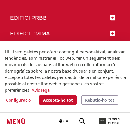
EDIFICI PRBB
EDIFICI CMIMA
SEGUEIX-NOS
Utilitzem galetes per oferir contingut personalitzat, analitzar
tendències, administrar el lloc web, fer un seguiment dels
moviments dels usuaris al lloc web i recollir informació
demogràfica sobre la nostra base d'usuaris en conjunt.
Accepteu totes les galetes per gaudir de la millor experiència
© Universitat Pompeu Fabra
possible al nostre lloc web o gestioneu les vostres
Barcelona
preferències.
Avís legal
T.(+34) 93 542 20 00
Configuració
Accepta-ho tot
Rebutja-ho tot
Avís legal
Accessibilitat
Nota tècnica
MENÚ
CAMPUS
CA
CG
GLOBAL