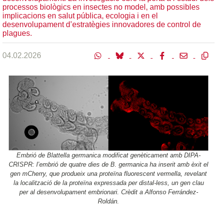
processos biològics en insectes no model, amb possibles
implicacions en salut pública, ecologia i en el
desenvolupament d’estratègies innovadores de control de
plagues.
04.02.2026
Embrió de Blattella germanica modificat genèticament amb DIPA-
CRISPR: l’embrió de quatre dies de B. germanica ha inserit amb èxit el
gen mCherry, que produeix una proteïna fluorescent vermella, revelant
la localització de la proteïna expressada per distal-less, un gen clau
per al desenvolupament embrionari. Crèdit a Alfonso Ferrández-
Roldán.