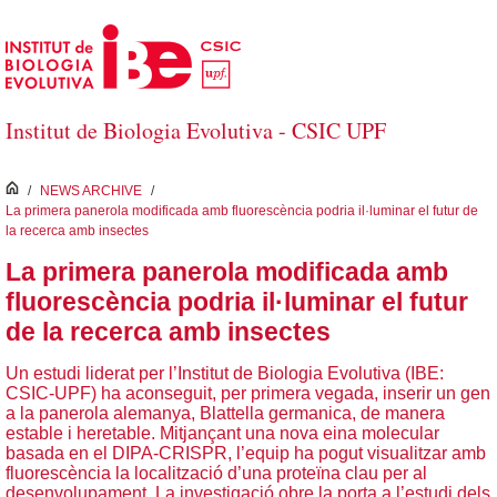
Salta al contingut principal
Institut de Biologia Evolutiva - CSIC UPF
inici
/
NEWS ARCHIVE
/
La primera panerola modificada amb fluorescència podria il·luminar el futur de
la recerca amb insectes
La primera panerola modificada amb
fluorescència podria il·luminar el futur
de la recerca amb insectes
Un estudi liderat per l’Institut de Biologia Evolutiva (IBE:
CSIC-UPF) ha aconseguit, per primera vegada, inserir un gen
a la panerola alemanya, Blattella germanica, de manera
estable i heretable. Mitjançant una nova eina molecular
basada en el DIPA-CRISPR, l’equip ha pogut visualitzar amb
fluorescència la localització d’una proteïna clau per al
desenvolupament. La investigació obre la porta a l’estudi dels