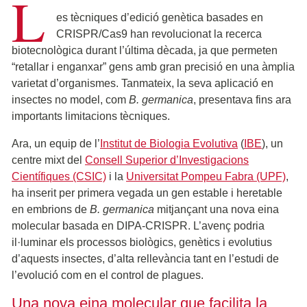
L
es tècniques d’edició genètica basades en
CRISPR/Cas9 han revolucionat la recerca
biotecnològica durant l’última dècada, ja que permeten
“retallar i enganxar” gens amb gran precisió en una àmplia
varietat d’organismes. Tanmateix, la seva aplicació en
insectes no model, com
B. germanica
, presentava fins ara
importants limitacions tècniques.
Ara, un equip de l’
Institut de Biologia Evolutiva
(
IBE
), un
centre mixt del
Consell Superior d’Investigacions
Científiques (CSIC)
i la
Universitat Pompeu Fabra (UPF)
,
ha inserit per primera vegada un gen estable i heretable
en embrions de
B. germanica
mitjançant una nova eina
molecular basada en DIPA-CRISPR. L’avenç podria
il·luminar els processos biològics, genètics i evolutius
d’aquests insectes, d’alta rellevància tant en l’estudi de
l’evolució com en el control de plagues.
Una nova eina molecular que facilita la