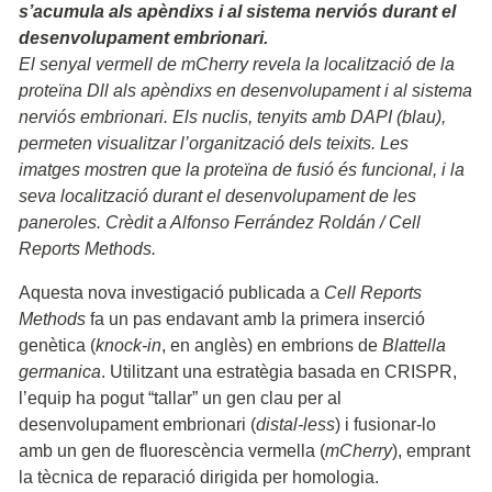
s’acumula als apèndixs i al sistema nerviós durant el
desenvolupament embrionari.
El senyal vermell de mCherry revela la localització de la
proteïna Dll als apèndixs en desenvolupament i al sistema
nerviós embrionari. Els nuclis, tenyits amb DAPI (blau),
permeten visualitzar l’organització dels teixits. Les
imatges mostren que la proteïna de fusió és funcional, i la
seva localització durant el desenvolupament de les
paneroles. Crèdit a Alfonso Ferrández Roldán / Cell
Reports Methods.
Aquesta nova investigació publicada a
Cell Reports
Methods
fa un pas endavant amb la primera inserció
genètica (
knock-in
, en anglès) en embrions de
Blattella
germanica
. Utilitzant una estratègia basada en CRISPR,
l’equip ha pogut “tallar” un gen clau per al
desenvolupament embrionari (
distal-less
) i fusionar-lo
amb un gen de fluorescència vermella (
mCherry
), emprant
la tècnica de reparació dirigida per homologia.