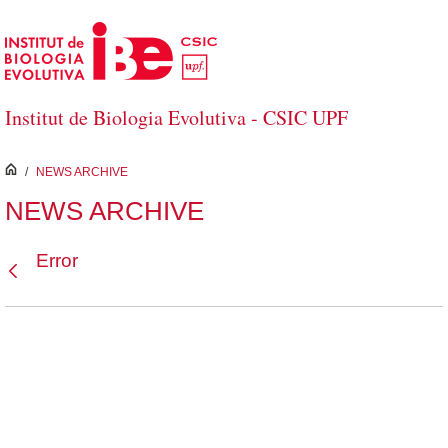
Salta al contingut principal
Institut de Biologia Evolutiva - CSIC UPF
inici
/
NEWS ARCHIVE
NEWS ARCHIVE
Error
Vés enrere