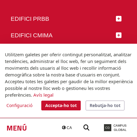
EDIFICI PRBB
EDIFICI CMIMA
SEGUEIX-NOS
Utilitzem galetes per oferir contingut personalitzat, analitzar
tendències, administrar el lloc web, fer un seguiment dels
moviments dels usuaris al lloc web i recollir informació
demogràfica sobre la nostra base d'usuaris en conjunt.
Accepteu totes les galetes per gaudir de la millor experiència
© Universitat Pompeu Fabra
possible al nostre lloc web o gestioneu les vostres
Barcelona
preferències.
Avís legal
T.(+34) 93 542 20 00
Configuració
Accepta-ho tot
Rebutja-ho tot
Avís legal
Accessibilitat
Nota tècnica
MENÚ
CAMPUS
CA
CG
GLOBAL