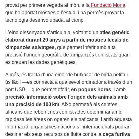
provat per primera vegada al món, a la
Fundació Mona
,
que ha aportat mostres a l’estudi i ha permès provar la
tecnologia desenvolupada, al camp.
L’eina dissenyada s’articula al voltant d’un
atles genètic
elaborat durant 20 anys a partir de mostres fecals de
ximpanzés salvatges
, que permet inferir amb alta
precisió l’origen geogràfic de ximpanzés confiscats quan
es creuen les dades genètiques.
A més, es tracta d’una eina “de butxaca” de mida petita i
ús fàcil —es connecta a qualsevol ordinador a través d’un
port USB— que permet oferir,
en poques hores
, i amb
precisió, informació sobre l’origen dels animals amb
una precisió de 100 km
Això permetrà als centres
.
africans que reben cries confiscades determinar amb
rapidesa les àrees on operen els traficants. I amb aquesta
informació, organismes nacionals i internacionals podran
destinar els seus recursos de lluita contra la
caça furtiva