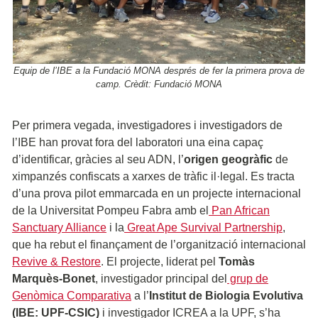
Equip de l’IBE a la Fundació MONA després de fer la primera prova de
camp. Crèdit: Fundació MONA
Per primera vegada, investigadores i investigadors de
l’IBE han provat fora del laboratori una eina capaç
d’identificar, gràcies al seu ADN, l’
origen geogràfic
de
ximpanzés confiscats a xarxes de tràfic il·legal. Es tracta
d’una prova pilot emmarcada en un projecte internacional
de la Universitat Pompeu Fabra amb el
Pan African
Sanctuary Alliance
i la
Great Ape Survival Partnership
,
que ha rebut el finançament de l’organització internacional
Revive & Restore
. El projecte, liderat pel
Tomàs
Marquès-Bonet
, investigador principal del
grup de
Genòmica Comparativa
a l’
Institut de Biologia Evolutiva
(IBE: UPF-CSIC)
i investigador ICREA a la UPF, s’ha