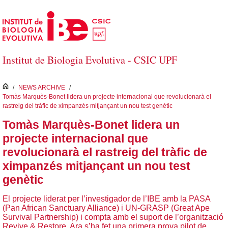
Salta al contingut principal
Institut de Biologia Evolutiva - CSIC UPF
inici
/
NEWS ARCHIVE
/
Tomàs Marquès-Bonet lidera un projecte internacional que revolucionarà el
rastreig del tràfic de ximpanzés mitjançant un nou test genètic
Tomàs Marquès-Bonet lidera un
projecte internacional que
revolucionarà el rastreig del tràfic de
ximpanzés mitjançant un nou test
genètic
El projecte liderat per l’investigador de l’IBE amb la PASA
(Pan African Sanctuary Alliance) i UN-GRASP (Great Ape
Survival Partnership) i compta amb el suport de l’organització
Revive & Restore. Ara s’ha fet una primera prova pilot de