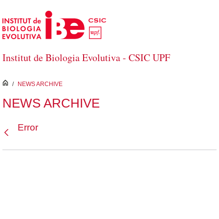
Salta al contingut principal
Institut de Biologia Evolutiva - CSIC UPF
inici
/
NEWS ARCHIVE
NEWS ARCHIVE
Error
Vés enrere