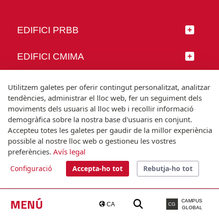
EDIFICI PRBB
EDIFICI CMIMA
SEGUEIX-NOS
Utilitzem galetes per oferir contingut personalitzat, analitzar
tendències, administrar el lloc web, fer un seguiment dels
moviments dels usuaris al lloc web i recollir informació
demogràfica sobre la nostra base d'usuaris en conjunt.
Accepteu totes les galetes per gaudir de la millor experiència
© Universitat Pompeu Fabra
possible al nostre lloc web o gestioneu les vostres
Barcelona
preferències.
Avís legal
T.(+34) 93 542 20 00
Configuració
Accepta-ho tot
Rebutja-ho tot
Avís legal
Accessibilitat
Nota tècnica
MENÚ
CAMPUS
CA
CG
GLOBAL