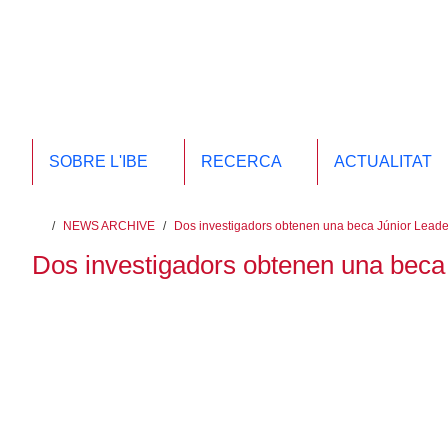
Salta al contingut principal
SOBRE L'IBE
RECERCA
ACTUALITAT
inici
/
NEWS ARCHIVE
/
Dos investigadors obtenen una beca Júnior Leader 
Dos investigadors obtenen una beca Jú
De les 30 beques "incoming" atorgades en l'edició 2020 del
la contractació d'investigadors excel·lents que desitgin con
08.04.2020