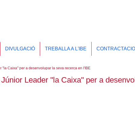
DIVULGACIÓ
TREBALLA A L'IBE
CONTRACTACI
"la Caixa" per a desenvolupar la seva recerca en l'IBE
nior Leader "la Caixa" per a desenvolupa
 programa, 2 finançaran la recerca de l'IBE. El programa de beq
tinuar la seva carrera investigadora en territori espanyol o port