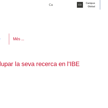
Campus
Ca
CG
Global
O
r la seva recerca en l'IBE
ues postdoctorals “La Caixa” Júnior Leader està dirigit a
uguès.