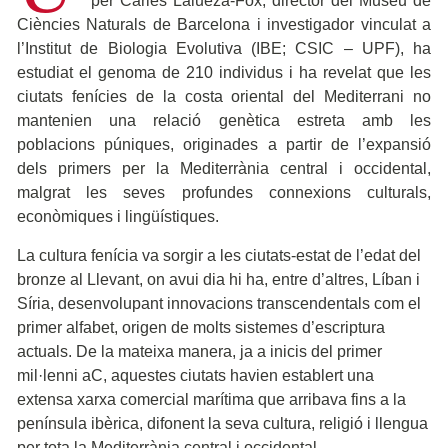
per Carles Lalueza-Fox, director del Museu de
Ciències Naturals de Barcelona i investigador vinculat a
l’Institut de Biologia Evolutiva (IBE; CSIC – UPF), ha
estudiat el genoma de 210 individus i ha revelat que les
ciutats fenícies de la costa oriental del Mediterrani no
mantenien una relació genètica estreta amb les
poblacions púniques, originades a partir de l’expansió
dels primers per la Mediterrània central i occidental,
malgrat les seves profundes connexions culturals,
econòmiques i lingüístiques.
La cultura fenícia va sorgir a les ciutats-estat de l’edat del
bronze al Llevant, on avui dia hi ha, entre d’altres, Líban i
Síria, desenvolupant innovacions transcendentals com el
primer alfabet, origen de molts sistemes d’escriptura
actuals. De la mateixa manera, ja a inicis del primer
mil·lenni aC, aquestes ciutats havien establert una
extensa xarxa comercial marítima que arribava fins a la
península ibèrica, difonent la seva cultura, religió i llengua
per tota la Mediterrània central i occidental.