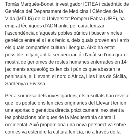
Tomàs Marquès-Bonet, investigador ICREA i catedràtic de
Genètica del Departament de Medicina i Ciències de la
Vida (MELIS) de la Universitat Pompeu Fabra (UPF), ha
emprat tècniques d'ADN antic per caracteritzar
l'ascendència d’aquests pobles púnics i buscar vincles
genètics entre ells i els fenicis, dels quals provenien i amb
els quals compartien cultura i llengua. Això ha estat
possible mitjançant la seqüenciació i l'anàlisi d'una gran
mostra de genomes de restes humanes enterrades en 14
jaciments arqueològics fenicis i púnics que abasten la
península, el Llevant, el nord d'Àfrica, i les illes de Sicília,
Sardenya i Eivissa.
Per a sorpresa dels investigadors, els resultats han revelat
que les poblacions fenícies originàries del Llevant tenien
una aportació genètica directa pràcticament inexistent a
les poblacions púniques de la Mediterrània central i
occidental. Això proporciona una nova perspectiva sobre
com es va estendre la cultura fenícia, no a través de la