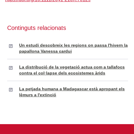
Continguts relacionats
Un estudi descobreix les regions on passa l'hivern la
papallona Vanessa cardui
La distribució de la vegetació actua com a tallafocs
contra el col·lapse dels ecosistemes àrids
La petjada humana a Madagascar està apropant els
lèmurs a l'extinció