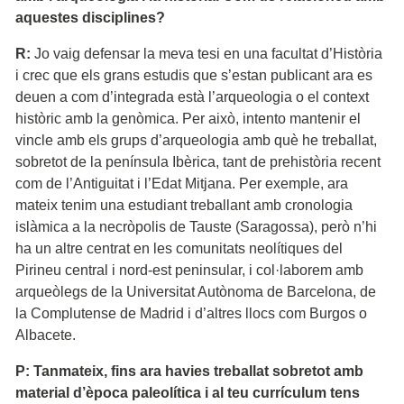
aquestes disciplines?
R:
Jo vaig defensar la meva tesi en una facultat d’Història
i crec que els grans estudis que s’estan publicant ara es
deuen a com d’integrada està l’arqueologia o el context
històric amb la genòmica. Per això, intento mantenir el
vincle amb els grups d’arqueologia amb què he treballat,
sobretot de la península Ibèrica, tant de prehistòria recent
com de l’Antiguitat i l’Edat Mitjana. Per exemple, ara
mateix tenim una estudiant treballant amb cronologia
islàmica a la necròpolis de Tauste (Saragossa), però n’hi
ha un altre centrat en les comunitats neolítiques del
Pirineu central i nord-est peninsular, i col·laborem amb
arqueòlegs de la Universitat Autònoma de Barcelona, de
la Complutense de Madrid i d’altres llocs com Burgos o
Albacete.
P: Tanmateix, fins ara havies treballat sobretot amb
material d’època paleolítica i al teu currículum tens