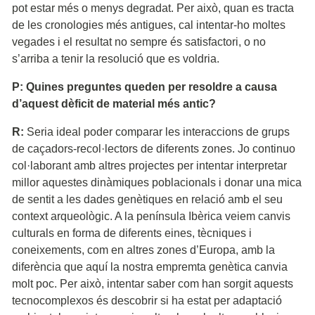
pot estar més o menys degradat. Per això, quan es tracta
de les cronologies més antigues, cal intentar-ho moltes
vegades i el resultat no sempre és satisfactori, o no
s’arriba a tenir la resolució que es voldria.
P: Quines preguntes queden per resoldre a causa
d’aquest dèficit de material més antic?
R:
Seria ideal poder comparar les interaccions de grups
de caçadors-recol·lectors de diferents zones. Jo continuo
col·laborant amb altres projectes per intentar interpretar
millor aquestes dinàmiques poblacionals i donar una mica
de sentit a les dades genètiques en relació amb el seu
context arqueològic. A la península Ibèrica veiem canvis
culturals en forma de diferents eines, tècniques i
coneixements, com en altres zones d’Europa, amb la
diferència que aquí la nostra empremta genètica canvia
molt poc. Per això, intentar saber com han sorgit aquests
tecnocomplexos és descobrir si ha estat per adaptació