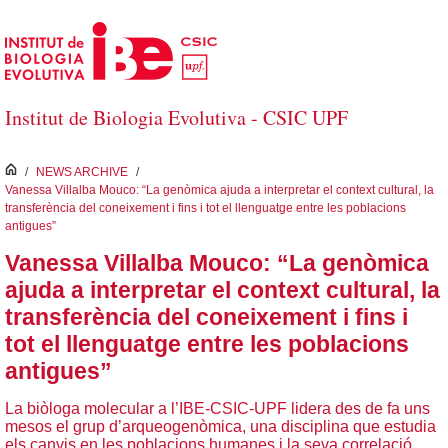
Salta al contingut principal
Institut de Biologia Evolutiva - CSIC UPF
inici
/
NEWS ARCHIVE
/
Vanessa Villalba Mouco: “La genòmica ajuda a interpretar el context cultural, la
transferència del coneixement i fins i tot el llenguatge entre les poblacions
antigues”
Vanessa Villalba Mouco: “La genòmica
ajuda a interpretar el context cultural, la
transferència del coneixement i fins i
tot el llenguatge entre les poblacions
antigues”
La biòloga molecular a l’IBE-CSIC-UPF lidera des de fa uns
mesos el grup d’arqueogenòmica, una disciplina que estudia
els canvis en les poblacions humanes i la seva correlació