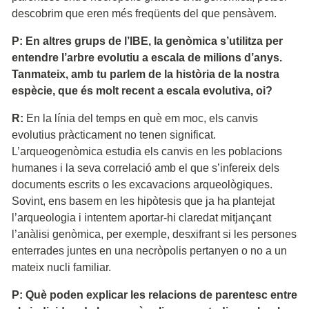
descobrim que eren més freqüents del que pensàvem.
P: En altres grups de l’IBE, la genòmica s’utilitza per
entendre l’arbre evolutiu a escala de milions d’anys.
Tanmateix, amb tu parlem de la història de la nostra
espècie, que és molt recent a escala evolutiva, oi?
R:
En la línia del temps en què em moc, els canvis
evolutius pràcticament no tenen significat.
L’arqueogenòmica estudia els canvis en les poblacions
humanes i la seva correlació amb el que s’infereix dels
documents escrits o les excavacions arqueològiques.
Sovint, ens basem en les hipòtesis que ja ha plantejat
l’arqueologia i intentem aportar-hi claredat mitjançant
l’anàlisi genòmica, per exemple, desxifrant si les persones
enterrades juntes en una necròpolis pertanyen o no a un
mateix nucli familiar.
P: Què poden explicar les relacions de parentesc entre