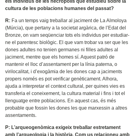
els individus de les necròpolis que estudieu sobre la
cultura de les poblacions humanes del passat?
R:
Fa un temps vaig treballar al jaciment de La Almoloya
(Múrcia), que pertany a la societat argàrica, de l’Edat del
Bronze, on vam seqüenciar tots els individus per estudiar-
ne el parentesc biològic. El que vam trobar va ser que les
dones adultes no tenien germanes ni filles adultes al
jaciment, mentre que els homes sí. Aquest patró de
mantenir el lloc d’assentament per la línia paterna, o
virilocalitat, i d’exogàmia de les dones cap a jaciments
propers només es pot verificar genèticament. Alhora,
ajuda a interpretar el context cultural, per quines vies es
transferia el coneixement, la cultura material i fins i tot el
llenguatge entre poblacions. En aquest cas, és més
probable que fossin les dones les que marxessin a altres
assentaments.
P: L’arqueogenòmica exigeix treballar estretament
amb l’arqueologia i la història. Com us relacioneu amb