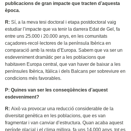
publicacions de gran impacte que tracten d’aquesta
època.
R:
Sí, a la meva tesi doctoral i etapa postdoctoral vaig
estudiar l’impacte que va tenir la darrera Edat de Gel, fa
entre uns 25.000 i 20.000 anys, en les comunitats
caçadores-recol·lectores de la península Ibèrica en
comparació amb la resta d’Europa. Sabem que va ser un
esdeveniment dramàtic per a les poblacions que
habitaven Europa central, que van haver de baixar a les
penínsules Ibèrica, Itàlica i dels Balcans per sobreviure en
condicions més favorables.
P: Quines van ser les conseqüències d’aquest
esdeveniment?
R:
Això va provocar una reducció considerable de la
diversitat genètica en les poblacions, que es van
fragmentar i van canviar d’estructura. Quan acaba aquest
període glacial i el clima millora, fa uns 14.000 anys, tot es