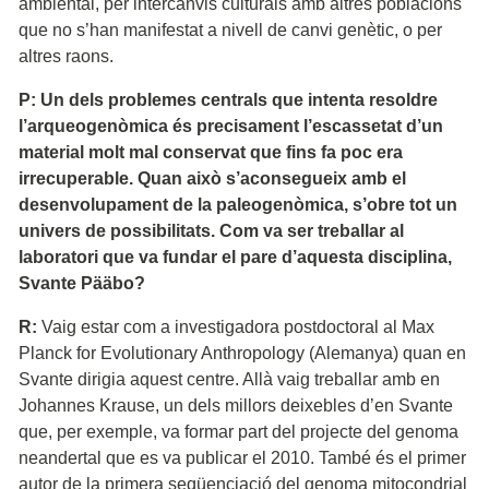
ambiental, per intercanvis culturals amb altres poblacions
que no s’han manifestat a nivell de canvi genètic, o per
altres raons.
P: Un dels problemes centrals que intenta resoldre
l’arqueogenòmica és precisament l’escassetat d’un
material molt mal conservat que fins fa poc era
irrecuperable. Quan això s’aconsegueix amb el
desenvolupament de la paleogenòmica, s’obre tot un
univers de possibilitats. Com va ser treballar al
laboratori que va fundar el pare d’aquesta disciplina,
Svante Pääbo?
R:
Vaig estar com a investigadora postdoctoral al Max
Planck for Evolutionary Anthropology (Alemanya) quan en
Svante dirigia aquest centre. Allà vaig treballar amb en
Johannes Krause, un dels millors deixebles d’en Svante
que, per exemple, va formar part del projecte del genoma
neandertal que es va publicar el 2010. També és el primer
autor de la primera seqüenciació del genoma mitocondrial