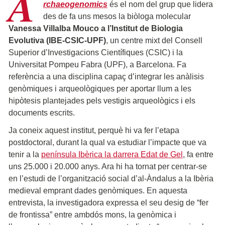
A
rchaeogenomics
és el nom del grup que lidera
des de fa uns mesos la biòloga molecular
Vanessa Villalba Mouco a l’Institut de Biologia
Evolutiva (IBE-CSIC-UPF)
, un centre mixt del Consell
Superior d’Investigacions Científiques (CSIC) i la
Universitat Pompeu Fabra (UPF), a Barcelona. Fa
referència a una disciplina capaç d’integrar les anàlisis
genòmiques i arqueològiques per aportar llum a les
hipòtesis plantejades pels vestigis arqueològics i els
documents escrits.
Ja coneix aquest institut, perquè hi va fer l’etapa
postdoctoral, durant la qual va estudiar l’impacte que va
tenir a la
península Ibèrica la darrera Edat de Gel
, fa entre
uns 25.000 i 20.000 anys. Ara hi ha tornat per centrar-se
en l’estudi de l’organització social d’al-Àndalus a la Ibèria
medieval emprant dades genòmiques. En aquesta
entrevista, la investigadora expressa el seu desig de “fer
de frontissa” entre ambdós mons, la genòmica i