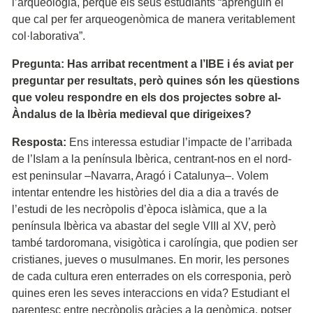
l’arqueologia, perquè els seus estudiants “aprenguin el
que cal per fer arqueogenòmica de manera veritablement
col·laborativa”.
Pregunta: Has arribat recentment a l’IBE i és aviat per
preguntar per resultats, però quines són les qüestions
que voleu respondre en els dos projectes sobre al-
Àndalus de la Ibèria medieval que dirigeixes?
Resposta:
Ens interessa estudiar l’impacte de l’arribada
de l’Islam a la península Ibèrica, centrant-nos en el nord-
est peninsular –Navarra, Aragó i Catalunya–. Volem
intentar entendre les històries del dia a dia a través de
l’estudi de les necròpolis d’època islàmica, que a la
península Ibèrica va abastar del segle VIII al XV, però
també tardoromana, visigòtica i carolíngia, que podien ser
cristianes, jueves o musulmanes. En morir, les persones
de cada cultura eren enterrades on els corresponia, però
quines eren les seves interaccions en vida? Estudiant el
parentesc entre necròpolis gràcies a la genòmica, potser