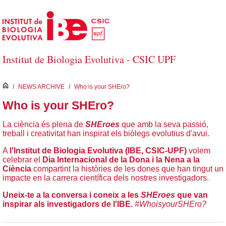
Salta al contingut principal
Institut de Biologia Evolutiva - CSIC UPF
inici
/
NEWS ARCHIVE
/
Who is your SHEro?
Who is your SHEro?
La ciència és plena de
SHEroes
que amb la seva passió,
treball i creativitat han inspirat els biòlegs evolutius d'avui.
A
l'Institut de Biologia Evolutiva (IBE, CSIC-UPF)
volem
celebrar el
Dia Internacional de la Dona i la Nena a la
Ciència
compartint la històries de les dones que han tingut un
impacte en la carrera científica dels nostres investigadors.
Uneix-te a la conversa i coneix a les
SHEroes
que van
inspirar als investigadors de l'IBE.
#WhoisyourSHEro?