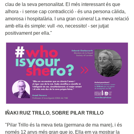
clau de la seva personalitat. El més interessant és que
alhora - i sense cap contradicció - és una persona càlida,
amorosa i hospitalària. I una gran cuinera! La meva relació
amb ella és simple: vull -no, necessito! - ser jutjat
positivament per ella."
IÑAKI RUIZ TRILLO, SOBRE PILAR TRILLO
"Pilar Trillo és la meva tieta (germana de ma mare), i és
només 12 anys més gran que jo. Ella em va mostrar la