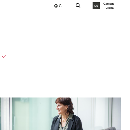
Campus
Ca
CG
Global
O