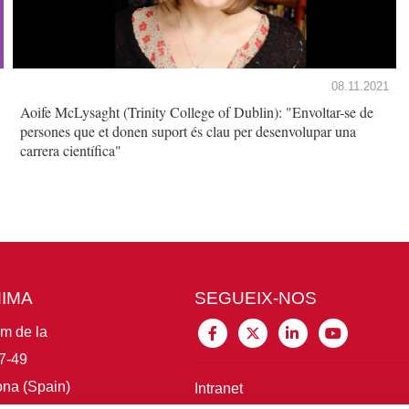
08.11.2021
Aoife McLysaght (Trinity College of Dublin): "Envoltar-se de
persones que et donen suport és clau per desenvolupar una
carrera científica"
MIMA
SEGUEIX-NOS
im de la
7-49
na (Spain)
Intranet