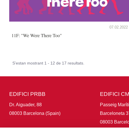
07.02.2022
11F: "We Were There Too"
S'estan mostrant 1 - 12 de 17 resultats.
EDIFICI PRBB
EDIFICI C
Dr. Aiguader, 88
Passeig Marít
08003 Barcelona (Spain)
Barceloneta 3
08003 Barcelo