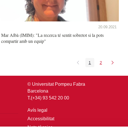
20.09.2021
Mar Albà (IMIM): "La recerca té sentit sobretot si la pots
compartir amb un equip"
1
2
Pàgina
Pàgina
© Universitat Pompeu Fabra
Barcelona
T.(+34) 93 542 20 00
Avís legal
Accessibilitat
Nota tècnica