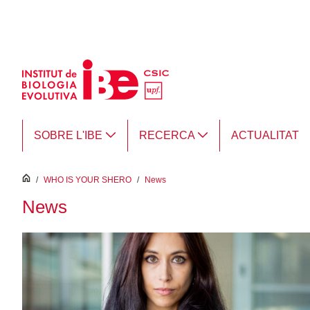
Salta al contingut principal
SOBRE L'IBE
RECERCA
ACTUALITAT
inici
/
WHO IS YOUR SHERO
/
News
News