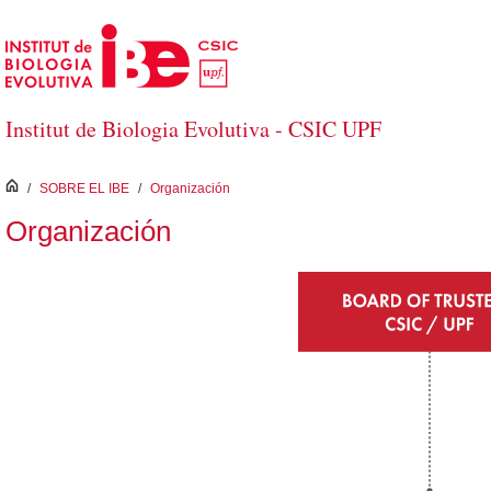
Saltar al contenido principal
Institut de Biologia Evolutiva - CSIC UPF
inici
/
SOBRE EL IBE
/
Organización
Organización