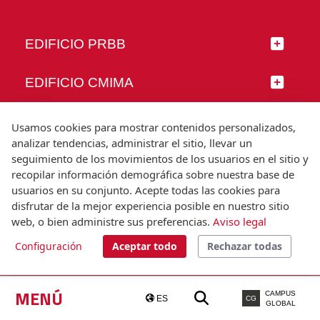
EDIFICIO PRBB
EDIFICIO CMIMA
SÍGUENOS
Usamos cookies para mostrar contenidos personalizados,
analizar tendencias, administrar el sitio, llevar un
seguimiento de los movimientos de los usuarios en el sitio y
recopilar información demográfica sobre nuestra base de
usuarios en su conjunto. Acepte todas las cookies para
© Universitat Pompeu Fabra
disfrutar de la mejor experiencia posible en nuestro sitio
Barcelona
web, o bien administre sus preferencias.
Aviso legal
T.(+34) 93 542 20 00
Configuración
Aceptar todo
Rechazar todas
Aviso legal
Accesibilidad
Nota técnica
MENÚ
CAMPUS
ES
CG
GLOBAL