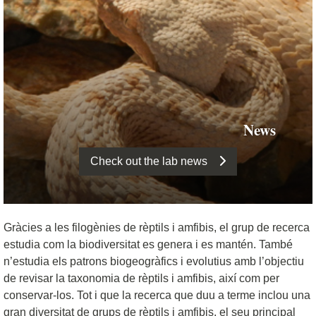
News
Check out the lab news
Gràcies a les filogènies de rèptils i amfibis, el grup de recerca
estudia com la biodiversitat es genera i es mantén. També
n’estudia els patrons biogeogràfics i evolutius amb l’objectiu
de revisar la taxonomia de rèptils i amfibis, així com per
conservar-los. Tot i que la recerca que duu a terme inclou una
gran diversitat de grups de rèptils i amfibis, el seu principal