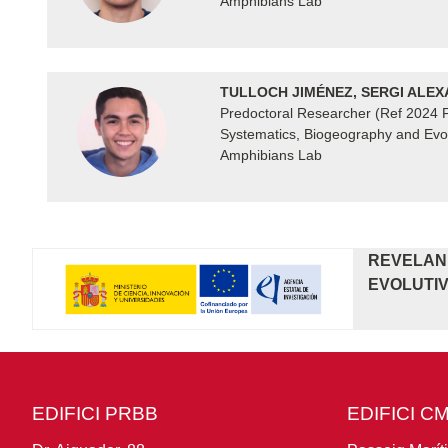
Amphibians Lab
TULLOCH JIMÉNEZ, SERGI ALE
Predoctoral Researcher (Ref 2024 
Systematics, Biogeography and Evol
Amphibians Lab
REVELAND
EVOLUTIV
EDIFICI PRBB
EDIFICI C