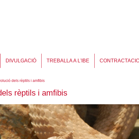
DIVULGACIÓ
TREBALLA A L'IBE
CONTRACTACI
olució dels rèptils i amfibis
els rèptils i amfibis