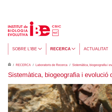
Salta al contingut principal
SOBRE L'IBE
RECERCA
ACTUALITAT
inici
/
RECERCA
/
Laboratoris de Recerca
/
Sistemàtica, biogeografia i ev
Sistemàtica, biogeografia i evolució d