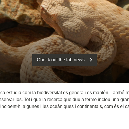
Check out the lab news
cerca estudia com la biodiversitat es genera i es mantén. També n
nservar-los. Tot i que la recerca que duu a terme inclou una gran d
 incloent-hi algunes illes oceàniques i continentals, com és el c