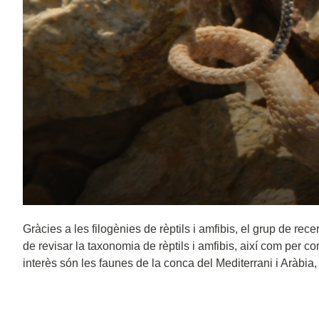
Gràcies a les filogènies de rèptils i amfibis, el grup de re
de revisar la taxonomia de rèptils i amfibis, així com per co
interès són les faunes de la conca del Mediterrani i Aràbia,