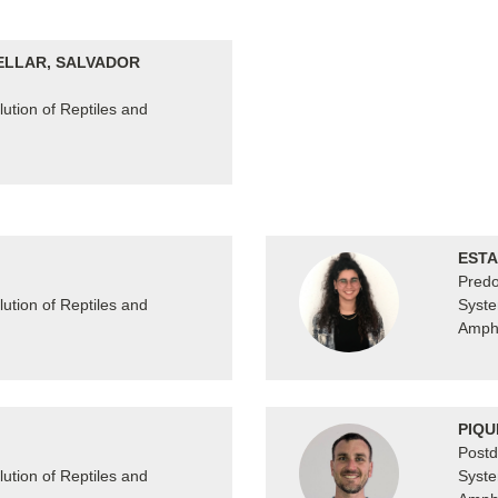
ELLAR, SALVADOR
ution of Reptiles and
ESTA
Predo
ution of Reptiles and
Syste
Amphi
PIQU
Postd
ution of Reptiles and
Syste