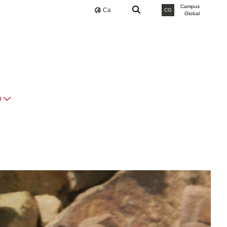
Campus
Ca
CG
Global
O