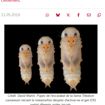
creixement.
21.05.2019
Crèdit: David Martín. Pupes de l'escarabat de la farina Tribolium
castaneum iniciant la metamorfosi després d'activar-ne el gen E93,
partint diferents mides inicials.