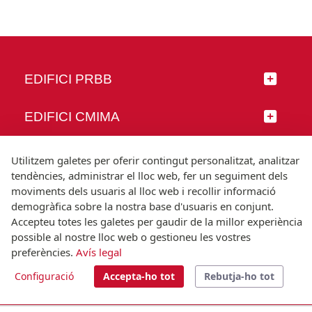
EDIFICI PRBB
EDIFICI CMIMA
SEGUEIX-NOS
Utilitzem galetes per oferir contingut personalitzat, analitzar
tendències, administrar el lloc web, fer un seguiment dels
moviments dels usuaris al lloc web i recollir informació
demogràfica sobre la nostra base d'usuaris en conjunt.
Accepteu totes les galetes per gaudir de la millor experiència
© Universitat Pompeu Fabra
possible al nostre lloc web o gestioneu les vostres
Barcelona
preferències.
Avís legal
T.(+34) 93 542 20 00
Configuració
Accepta-ho tot
Rebutja-ho tot
Avís legal
Accessibilitat
Nota tècnica