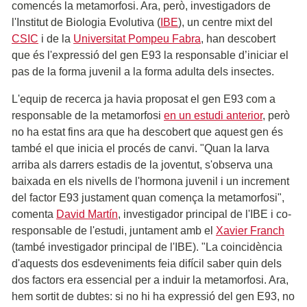
comencés la metamorfosi. Ara, però, investigadors de
l'Institut de Biologia Evolutiva (
IBE
), un centre mixt del
CSIC
i de la
Universitat Pompeu Fabra
, han descobert
que és l'expressió del gen E93 la responsable d’iniciar el
pas de la forma juvenil a la forma adulta dels insectes.
L'equip de recerca ja havia proposat el gen E93 com a
responsable de la metamorfosi
en un estudi anterior
, però
no ha estat fins ara que ha descobert que aquest gen és
també el que inicia el procés de canvi. "Quan la larva
arriba als darrers estadis de la joventut, s'observa una
baixada en els nivells de l'hormona juvenil i un increment
del factor E93 justament quan comença la metamorfosi",
comenta
David Martín
, investigador principal de l'IBE i co-
responsable de l'estudi, juntament amb el
Xavier Franch
(també investigador principal de l'IBE). "La coincidència
d'aquests dos esdeveniments feia difícil saber quin dels
dos factors era essencial per a induir la metamorfosi. Ara,
hem sortit de dubtes: si no hi ha expressió del gen E93, no