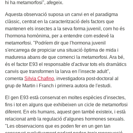
hi ha metamorfosi", afegeix.
Aquesta observació suposa un canvi en el paradigma
clàssic, centrat en la caracterització dels factors que
mantenen els insectes a la seva forma juvenil, com ho és
l'hormona homònima, per a entendre com esdevé la
metamorfosi. "Podríem dir que l'hormona juvenil
s'encarrega de propiciar una situació òptima de mida i
maduresa abans de que comenci la metamorfosi. Ara bé,
és el factor E93 el responsable d'activar tots els dramàtics
canvis que transformen la larva en l'insecte adult",
comenta
Silvia Chafino
, investigadora post-doctoral al
grup de Martin i Franch i primera autora de l'estudi.
El gen E93 està conservat en moltes espècies d'insectes,
fins i tot en alguns que exhibeixen un cicle de metamorfosi
diferent. En els humans, aquest gen també existeix, i està
relacionat amb la regulació d'algunes hormones sexuals.
"Les observacions que es poden fer en un gen tan