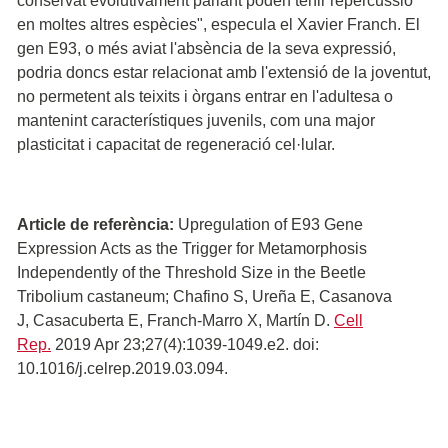
conservat evolutivament parlant poden tenir repercussió
en moltes altres espècies", especula el Xavier Franch. El
gen E93, o més aviat l'absència de la seva expressió,
podria doncs estar relacionat amb l'extensió de la joventut,
no permetent als teixits i òrgans entrar en l'adultesa o
mantenint característiques juvenils, com una major
plasticitat i capacitat de regeneració cel·lular.
Article de referència:
Upregulation of E93 Gene
Expression Acts as the Trigger for Metamorphosis
Independently of the Threshold Size in the Beetle
Tribolium castaneum; Chafino S, Ureña E, Casanova
J, Casacuberta E, Franch-Marro X, Martín D.
Cell
Rep.
2019 Apr 23;27(4):1039-1049.e2. doi:
10.1016/j.celrep.2019.03.094.