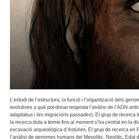
L’estudi de l’estructura, la funció i l’organització dels g
evolutives a què pot donar resposta l’anàlisi de l’ADN anti
adaptatius i les migracions passades). El grup de recerca 
la recerca duta a terme fins al moment s’ha centrat en la di
excavació arqueològica d’Astúries. El grup de recerca en 
l’anàlisi de genomes humans del Mesolític, Neolític, Edat 