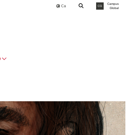
Campus
Ca
CG
Global
O