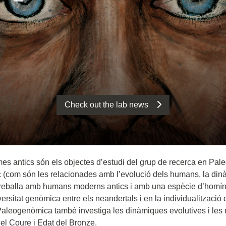
Check out the lab news
enomes antics són els objectes d’estudi del grup de recerca en P
c (com són les relacionades amb l’evolució dels humans, la dinàm
treballa amb humans moderns antics i amb una espècie d’homínid
versitat genòmica entre els neandertals i en la individualització
Paleogenòmica també investiga les dinàmiques evolutives i les 
del Coure i Edat del Bronze.