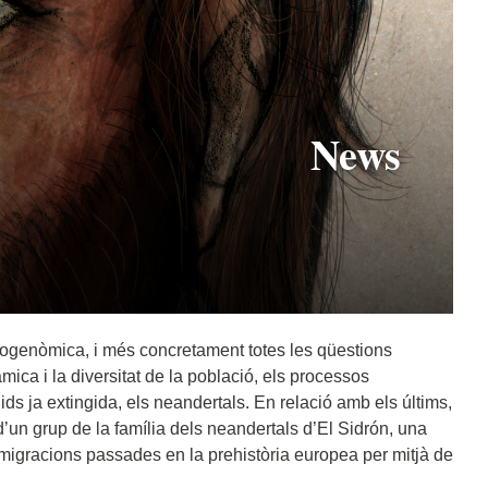
News
aleogenòmica, i més concretament totes les qüestions
ica i la diversitat de la població, els processos
s ja extingida, els neandertals. En relació amb els últims,
 d’un grup de la família dels neandertals d’El Sidrón, una
migracions passades en la prehistòria europea per mitjà de