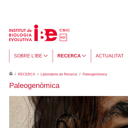
Salta al contingut principal
SOBRE L'IBE
RECERCA
ACTUALITAT
inici
/
RECERCA
/
Laboratoris de Recerca
/
Paleogenòmica
Paleogenòmica