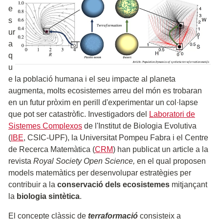
e
s
ur
a
q
u
e la població humana i el seu impacte al planeta
augmenta, molts ecosistemes arreu del món es trobaran
en un futur pròxim en perill d'experimentar un col·lapse
que pot ser catastròfic. Investigadors del
Laboratori de
Sistemes Complexos
de l'Institut de Biologia Evolutiva
(
IBE
, CSIC-UPF), la Universitat Pompeu Fabra i el Centre
de Recerca Matemàtica (
CRM
) han publicat un article a la
revista
Royal Society Open Science,
en el qual proposen
models matemàtics per desenvolupar estratègies per
contribuir a la
conservació dels ecosistemes
mitjançant
la
biologia sintètica
.
El concepte clàssic de
terraformació
consisteix a