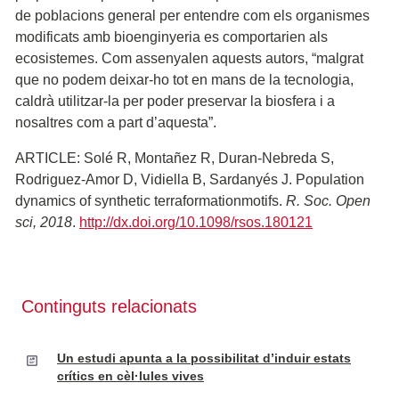
de poblacions general per entendre com els organismes
modificats amb bioenginyeria es comportarien als
ecosistemes. Com assenyalen aquests autors, “malgrat
que no podem deixar-ho tot en mans de la tecnologia,
caldrà utilitzar-la per poder preservar la biosfera i a
nosaltres com a part d’aquesta”.
ARTICLE: Solé R, Montañez R, Duran-Nebreda S,
Rodriguez-Amor D, Vidiella B, Sardanyés J. Population
dynamics of synthetic terraformationmotifs.
R. Soc. Open
sci, 2018
.
http://dx.doi.org/10.1098/rsos.180121
Continguts relacionats
Un estudi apunta a la possibilitat d’induir estats
crítics en cèl·lules vives