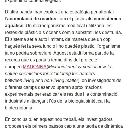
expandir la coberta vegetal.
D’altra banda, han explorat una estratègia per afrontar
l’
acumulació de residus
com el plàstic
als ecosistemes
aquàtics
. Un microorganisme modificat utilitzaria les
restes de plàstic als oceans com a substrat i les destruiria.
El sistema seria auto limitant, de manera que un cop
hagués fet la seva funció i no quedés plàstic, l’organisme
ja no podria sobreviure. Aquest estudi forma part de la
recerca que es porta a terme dins del projecte
europeu
MADONNA
(
Microbial deployment of new-to-
nature chemistries for refactoring the barriers
between living and non-living matter
), on investigadors de
diferents camps desenvoluparan aproximacions
experimentals per eradicar els residus i la contaminació
industrials mitjançant l’ús de la biologia sintètica i la
biotecnologia.
En conclusió, en aquest nou treball, els investigadors
proposen els primers passos cap a una teoria de dinàmica