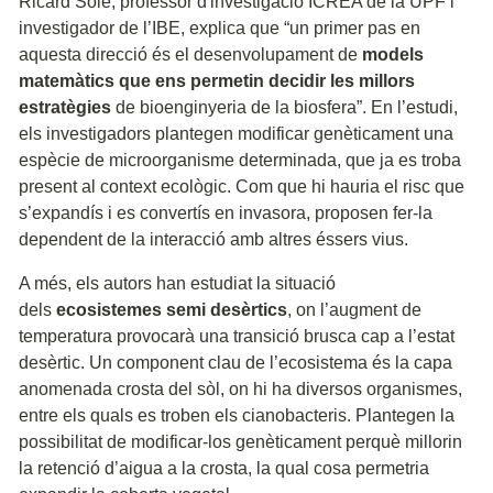
Ricard Solé, professor d'investigació ICREA de la UPF i
investigador de l’IBE, explica que “un primer pas en
aquesta direcció és el desenvolupament de
models
matemàtics que ens permetin decidir les millors
estratègies
de bioenginyeria de la biosfera”. En l’estudi,
els investigadors plantegen modificar genèticament una
espècie de microorganisme determinada, que ja es troba
present al context ecològic. Com que hi hauria el risc que
s’expandís i es convertís en invasora, proposen fer-la
dependent de la interacció amb altres éssers vius.
A més, els autors han estudiat la situació
dels
ecosistemes semi desèrtics
, on l’augment de
temperatura provocarà una transició brusca cap a l’estat
desèrtic. Un component clau de l’ecosistema és la capa
anomenada crosta del sòl, on hi ha diversos organismes,
entre els quals es troben els cianobacteris. Plantegen la
possibilitat de modificar-los genèticament perquè millorin
la retenció d’aigua a la crosta, la qual cosa permetria