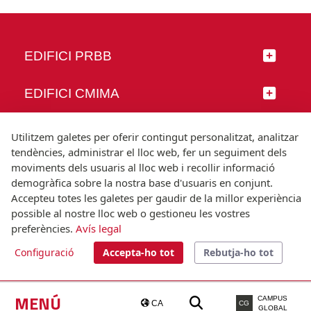
EDIFICI PRBB
EDIFICI CMIMA
SEGUEIX-NOS
Utilitzem galetes per oferir contingut personalitzat, analitzar
tendències, administrar el lloc web, fer un seguiment dels
moviments dels usuaris al lloc web i recollir informació
demogràfica sobre la nostra base d'usuaris en conjunt.
Accepteu totes les galetes per gaudir de la millor experiència
© Universitat Pompeu Fabra
possible al nostre lloc web o gestioneu les vostres
Barcelona
preferències.
Avís legal
T.(+34) 93 542 20 00
Configuració
Accepta-ho tot
Rebutja-ho tot
Avís legal
Accessibilitat
Nota tècnica
MENÚ
CAMPUS
CA
CG
GLOBAL