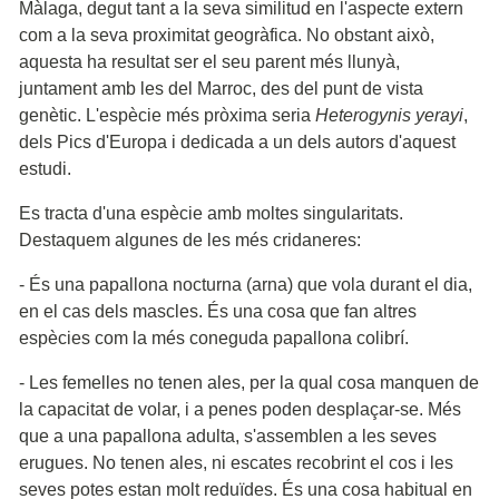
Màlaga, degut tant a la seva similitud en l'aspecte extern
com a la seva proximitat geogràfica. No obstant això,
aquesta ha resultat ser el seu parent més llunyà,
juntament amb les del Marroc, des del punt de vista
genètic. L'espècie més pròxima seria
Heterogynis yerayi
,
dels Pics d'Europa i dedicada a un dels autors d'aquest
estudi.
Es tracta d'una espècie amb moltes singularitats.
Destaquem algunes de les més cridaneres:
- És una papallona nocturna (arna) que vola durant el dia,
en el cas dels mascles. És una cosa que fan altres
espècies com la més coneguda papallona colibrí.
- Les femelles no tenen ales, per la qual cosa manquen de
la capacitat de volar, i a penes poden desplaçar-se. Més
que a una papallona adulta, s'assemblen a les seves
erugues. No tenen ales, ni escates recobrint el cos i les
seves potes estan molt reduïdes. És una cosa habitual en