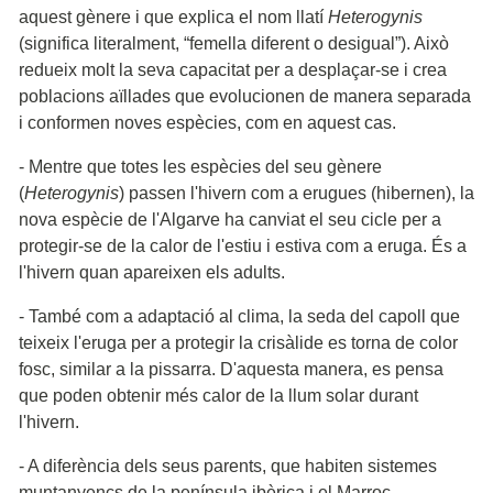
aquest gènere i que explica el nom llatí
Heterogynis
(significa literalment, “femella diferent o desigual”). Això
redueix molt la seva capacitat per a desplaçar-se i crea
poblacions aïllades que evolucionen de manera separada
i conformen noves espècies, com en aquest cas.
- Mentre que totes les espècies del seu gènere
(
Heterogynis
) passen l'hivern com a erugues (hibernen), la
nova espècie de l'Algarve ha canviat el seu cicle per a
protegir-se de la calor de l'estiu i estiva com a eruga. És a
l'hivern quan apareixen els adults.
- També com a adaptació al clima, la seda del capoll que
teixeix l'eruga per a protegir la crisàlide es torna de color
fosc, similar a la pissarra. D'aquesta manera, es pensa
que poden obtenir més calor de la llum solar durant
l'hivern.
- A diferència dels seus parents, que habiten sistemes
muntanyencs de la península ibèrica i el Marroc,