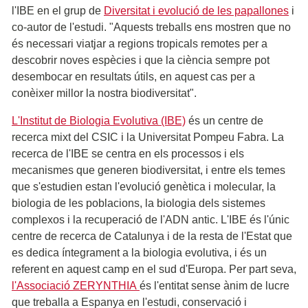
l'IBE en el grup de
Diversitat i evolució de les papallones
i
co-autor de l'estudi. "Aquests treballs ens mostren que no
és necessari viatjar a regions tropicals remotes per a
descobrir noves espècies i que la ciència sempre pot
desembocar en resultats útils, en aquest cas per a
conèixer millor la nostra biodiversitat".
L'Institut de Biologia Evolutiva (IBE)
és un centre de
recerca mixt del CSIC i la Universitat Pompeu Fabra. La
recerca de l'IBE se centra en els processos i els
mecanismes que generen biodiversitat, i entre els temes
que s'estudien estan l'evolució genètica i molecular, la
biologia de les poblacions, la biologia dels sistemes
complexos i la recuperació de l'ADN antic. L'IBE és l'únic
centre de recerca de Catalunya i de la resta de l'Estat que
es dedica íntegrament a la biologia evolutiva, i és un
referent en aquest camp en el sud d'Europa. Per part seva,
l'Associació ZERYNTHIA
és l'entitat sense ànim de lucre
que treballa a Espanya en l'estudi, conservació i