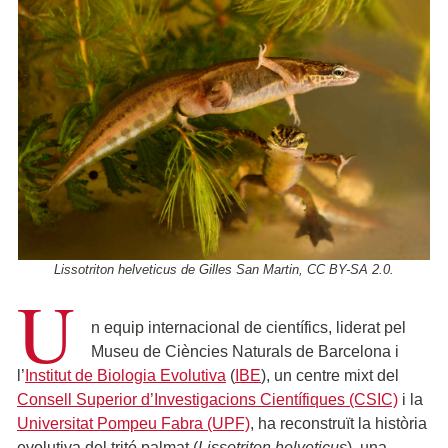
Lissotriton helveticus de Gilles San Martin, CC BY-SA 2.0.
U
n equip internacional de científics, liderat pel
Museu de Ciències Naturals de Barcelona i
l’
Institut de Biologia Evolutiva
(
IBE
), un centre mixt del
Consell Superior d’Investigacions Científiques (CSIC)
i la
Universitat Pompeu Fabra (UPF)
, ha reconstruït la història
evolutiva del tritó palmat (
Lissotriton helveticus
), una