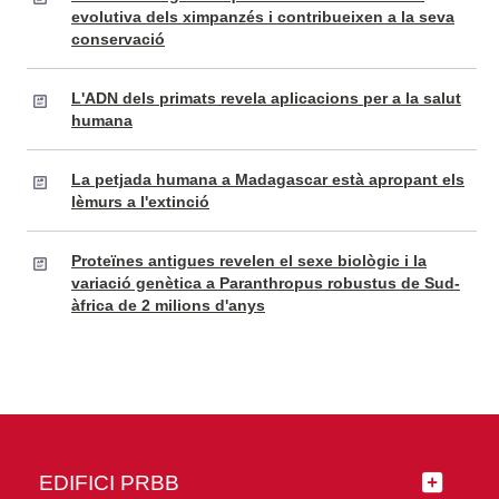
evolutiva dels ximpanzés i contribueixen a la seva
conservació
L'ADN dels primats revela aplicacions per a la salut
humana
La petjada humana a Madagascar està apropant els
lèmurs a l'extinció
Proteïnes antigues revelen el sexe biològic i la
variació genètica a Paranthropus robustus de Sud-
àfrica de 2 milions d'anys
EDIFICI PRBB