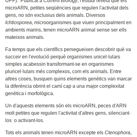
UPF). Publicat a
Current Biology
, l'estudi revela que els
microARN, petites seqüències que regulen l'activitat dels
gens, no són exclusius dels animals. Diversos
Ichtiosporea
, microorganismes que viuen principalment en
ambients marins, tenen microARN animal sense ser ells
mateixos animals.
Fa temps que els científics persegueixen descobrir què va
succeir en l'evolució perquè organismes unicel·lulars
simples acabessin transformant-se en organismes
pluricel·lulars més complexos, com els animals. Entre
altres coses, busquen quins elements genètics van marcar
la diferència obrint el camí cap a una major complexitat
genètica i morfològica.
Un d'aquests elements són els microARN, peces d'ARN
molt petites que regulen l'activitat d'altres gens, silenciant-
los o activant-los.
Tots els animals tenen microARN excepte els
Ctenophora
,