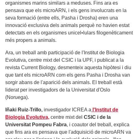
organismes marins similars a meduses. Fins ara es
pensava que els microARN, i els gens involucrats en la
seva formació (entre ells, Pasha i Drosha) eren una
innovació exclusiva dels animals perquè no havien estat
detectats en els organismes unicel•lulars filogenèticament
més propers a animals.
Ara, un treball amb participació de l'Institut de Biologia
Evolutiva, centre mixt del CSIC i la UPF, i publicat a la
revista Current Biology, desmenteix aquesta hipòtesi i diu
que tant els microARN com els gens Pasha i Drosha van
sorgir abans de l'aparició dels animals. El treball està
liderat per investigadors de la Universitat d'Oslo
(Noruega).
Iñaki Ruiz-Trillo,
investigador ICREA a
l'Institut de
Biologia Evolutiva,
centre mixt del
CSIC i de la
Universitat Pompeu Fabra
, i coautor del treball, explica
que fins ara es pensava que l'adquisició de microARN va