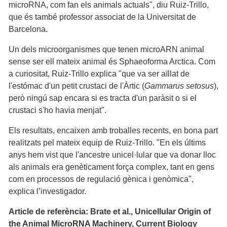
microRNA, com fan els animals actuals", diu Ruiz-Trillo,
que és també professor associat de la Universitat de
Barcelona.
Un dels microorganismes que tenen microARN animal
sense ser ell mateix animal és Sphaeoforma Arctica. Com
a curiositat, Ruiz-Trillo explica "que va ser aïllat de
l'estómac d'un petit crustaci de l'Àrtic (
Gammarus setosus
),
però ningú sap encara si es tracta d'un paràsit o si el
crustaci s'ho havia menjat".
Els resultats, encaixen amb troballes recents, en bona part
realitzats pel mateix equip de Ruiz-Trillo. "En els últims
anys hem vist que l'ancestre unicel·lular que va donar lloc
als animals era genèticament força complex, tant en gens
com en processos de regulació gènica i genòmica",
explica l’investigador.
Article de referència: Brate et al., Unicellular Origin of
the Animal MicroRNA Machinery, Current Biology