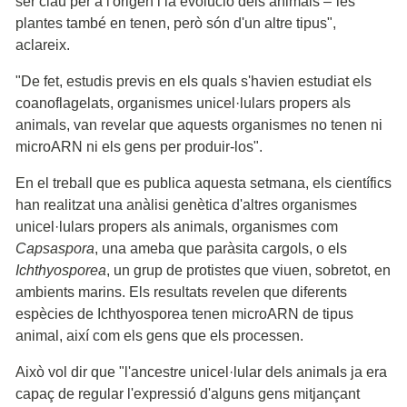
ser clau per a l'origen i la evolució dels animals –“les
plantes també en tenen, però són d'un altre tipus",
aclareix.
"De fet, estudis previs en els quals s'havien estudiat els
coanoflagelats, organismes unicel·lulars propers als
animals, van revelar que aquests organismes no tenen ni
microARN ni els gens per produir-los".
En el treball que es publica aquesta setmana, els científics
han realitzat una anàlisi genètica d'altres organismes
unicel·lulars propers als animals, organismes com
Capsaspora
, una ameba que paràsita cargols, o els
Ichthyosporea
, un grup de protistes que viuen, sobretot, en
ambients marins. Els resultats revelen que diferents
espècies de Ichthyosporea tenen microARN de tipus
animal, així com els gens que els processen.
Això vol dir que "l'ancestre unicel·lular dels animals ja era
capaç de regular l'expressió d'alguns gens mitjançant