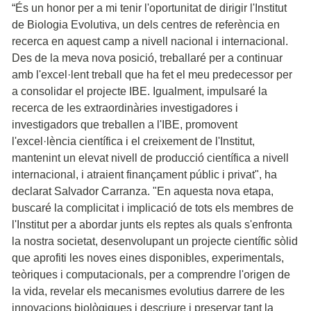
“És un honor per a mi tenir l'oportunitat de dirigir l'Institut
de Biologia Evolutiva, un dels centres de referència en
recerca en aquest camp a nivell nacional i internacional.
Des de la meva nova posició, treballaré per a continuar
amb l'excel·lent treball que ha fet el meu predecessor per
a consolidar el projecte IBE. Igualment, impulsaré la
recerca de les extraordinàries investigadores i
investigadors que treballen a l'IBE, promovent
l'excel·lència científica i el creixement de l'Institut,
mantenint un elevat nivell de producció científica a nivell
internacional, i atraient finançament públic i privat", ha
declarat Salvador Carranza. "En aquesta nova etapa,
buscaré la complicitat i implicació de tots els membres de
l'Institut per a abordar junts els reptes als quals s'enfronta
la nostra societat, desenvolupant un projecte científic sòlid
que aprofiti les noves eines disponibles, experimentals,
teòriques i computacionals, per a comprendre l'origen de
la vida, revelar els mecanismes evolutius darrere de les
innovacions biològiques i descriure i preservar tant la