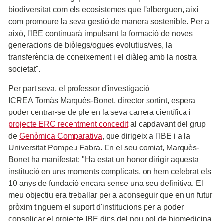
biodiversitat com els ecosistemes que l'alberguen, així
com promoure la seva gestió de manera sostenible. Per a
això, l'IBE continuarà impulsant la formació de noves
generacions de biòlegs/ogues evolutius/ves, la
transferència de coneixement i el diàleg amb la nostra
societat".
Per part seva, el professor d'investigació
ICREA Tomàs Marquès-Bonet, director sortint, espera
poder centrar-se de ple en la seva carrera científica i
projecte ERC recentment concedit
al capdavant del grup
de
Genòmica Comparativa
, que dirigeix a l'IBE i a la
Universitat Pompeu Fabra. En el seu comiat, Marquès-
Bonet ha manifestat: "Ha estat un honor dirigir aquesta
institució en uns moments complicats, on hem celebrat els
10 anys de fundació encara sense una seu definitiva. El
meu objectiu era treballar per a aconseguir que en un futur
pròxim tinguem el suport d'institucions per a poder
consolidar el projecte IBE dins del nou pol de biomedicina