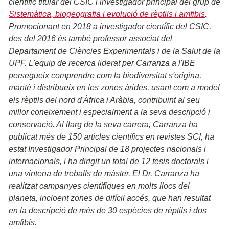
científic titular del CSIC i investigador principal del grup de
S
istemàtica, biogeografia i evolució de rèptils
i amfibis
.
Promocionant en 2018 a investigador científic del CSIC,
des del 2016 és també professor associat del
Departament de Ciències Experimentals i de la Salut de la
UPF. L'equip de recerca liderat per Carranza a l'IBE
persegueix comprendre com la biodiversitat s'origina,
manté i distribueix en les zones àrides, usant com a model
els rèptils del nord d'Àfrica i Aràbia, contribuint al seu
millor coneixement i especialment a la seva descripció i
conservació. Al llarg de la seva carrera, Carranza ha
publicat més de 150 articles científics en revistes SCI, ha
estat Investigador Principal de 18 projectes nacionals i
internacionals, i ha dirigit un total de 12 tesis doctorals i
una vintena de treballs de màster. El Dr. Carranza ha
realitzat campanyes científiques en molts llocs del
planeta, incloent zones de difícil accés, que han resultat
en la descripció de més de 30 espècies de rèptils i dos
amfibis.