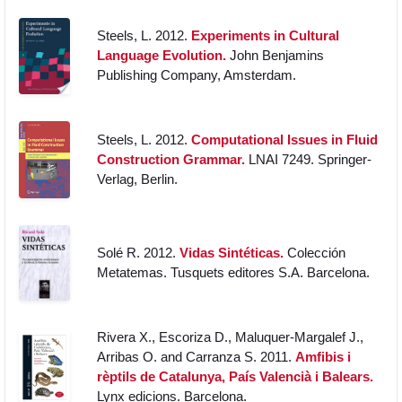
Steels, L. 2012.
Experiments in Cultural
Language Evolution.
John Benjamins
Publishing Company, Amsterdam.
Steels, L. 2012.
Computational Issues in Fluid
Construction Grammar.
LNAI 7249. Springer-
Verlag, Berlin.
Solé R. 2012.
Vidas Sintéticas.
Colección
Metatemas. Tusquets editores S.A. Barcelona.
Rivera X., Escoriza D., Maluquer-Margalef J.,
Arribas O. and Carranza S. 2011.
Amfibis i
rèptils de Catalunya, País Valencià i Balears.
Lynx edicions. Barcelona.