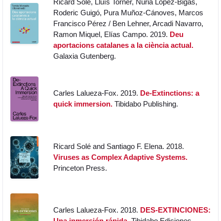
Ricard Solé, Lluís Torner, Núria López-Bigas,
Roderic Guigó, Pura Muñoz-Cánoves, Marcos
Francisco Pérez / Ben Lehner, Arcadi Navarro,
Ramon Miquel, Elías Campo. 2019.
Deu
aportacions catalanes a la ciència actual.
Galaxia Gutenberg.
Carles Lalueza-Fox. 2019.
De-Extinctions: a
quick immersion.
Tibidabo Publishing.
Ricard Solé and Santiago F. Elena. 2018.
Viruses as Complex Adaptive Systems.
Princeton Press.
Carles Lalueza-Fox. 2018.
DES-EXTINCIONES:
Una inmersión rápida.
Tibidabo Ediciones.