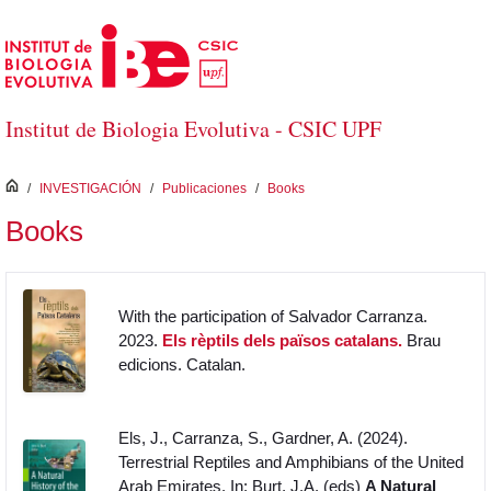
Saltar al contenido principal
Institut de Biologia Evolutiva - CSIC UPF
inici
/
INVESTIGACIÓN
/
Publicaciones
/
Books
Books
With the participation of Salvador Carranza.
2023.
Els rèptils dels països catalans.
Brau
edicions. Catalan.
Els, J., Carranza, S., Gardner, A. (2024).
Terrestrial Reptiles and Amphibians of the United
Arab Emirates. In: Burt, J.A. (eds)
A Natural