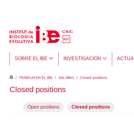
Saltar al contenido principal
SOBRE EL IBE
INVESTIGACIÓN
ACTUA
inici
/
TRABAJA EN EL IBE
/
Job offers
/
Closed positions
Closed positions
Open positions
Closed positions