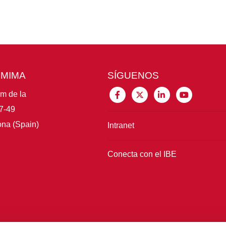
CMIMA
SÍGUENOS
im de la
7-49
na (Spain)
Intranet
Conecta con el IBE