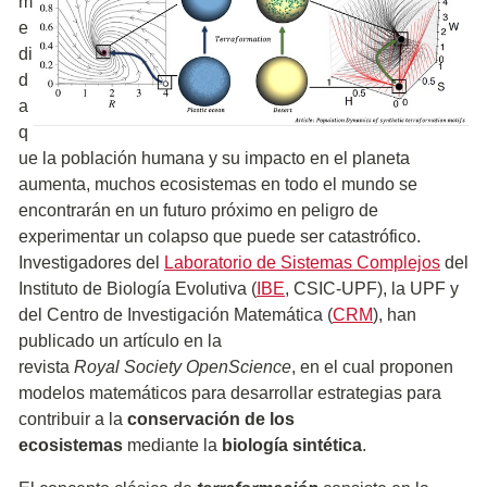
m
e
di
d
a
q
ue la población humana y su impacto en el planeta
aumenta, muchos ecosistemas en todo el mundo se
encontrarán en un futuro próximo en peligro de
experimentar un colapso que puede ser catastrófico.
Investigadores del
Laboratorio de Sistemas Complejos
del
Instituto de Biología Evolutiva (
IBE
, CSIC-UPF), la UPF y
del Centro de Investigación Matemática (
CRM
), han
publicado un artículo en la
revista
Royal Society OpenScience
, en el cual proponen
modelos matemáticos para desarrollar estrategias para
contribuir a la
conservación de los
ecosistemas
mediante la
biología sintética
.