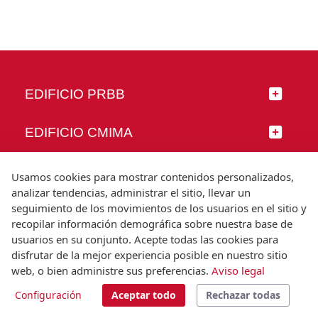
EDIFICIO PRBB
EDIFICIO CMIMA
SÍGUENOS
Usamos cookies para mostrar contenidos personalizados,
analizar tendencias, administrar el sitio, llevar un
seguimiento de los movimientos de los usuarios en el sitio y
recopilar información demográfica sobre nuestra base de
usuarios en su conjunto. Acepte todas las cookies para
© Universitat Pompeu Fabra
disfrutar de la mejor experiencia posible en nuestro sitio
Barcelona
web, o bien administre sus preferencias.
Aviso legal
T.(+34) 93 542 20 00
Configuración
Aceptar todo
Rechazar todas
Aviso legal
Accesibilidad
Nota técnica