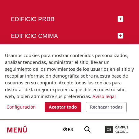
EDIFICIO PRBB
EDIFICIO CMIMA
SÍGUENOS
Usamos cookies para mostrar contenidos personalizados,
analizar tendencias, administrar el sitio, llevar un
seguimiento de los movimientos de los usuarios en el sitio y
recopilar información demográfica sobre nuestra base de
usuarios en su conjunto. Acepte todas las cookies para
© Universitat Pompeu Fabra
disfrutar de la mejor experiencia posible en nuestro sitio
Barcelona
web, o bien administre sus preferencias.
Aviso legal
T.(+34) 93 542 20 00
Configuración
Aceptar todo
Rechazar todas
Aviso legal
Accesibilidad
Nota técnica
MENÚ
CAMPUS
ES
CG
GLOBAL