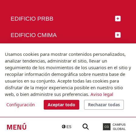
EDIFICIO PRBB
EDIFICIO CMIMA
SÍGUENOS
Usamos cookies para mostrar contenidos personalizados,
analizar tendencias, administrar el sitio, llevar un
seguimiento de los movimientos de los usuarios en el sitio y
recopilar información demográfica sobre nuestra base de
usuarios en su conjunto. Acepte todas las cookies para
© Universitat Pompeu Fabra
disfrutar de la mejor experiencia posible en nuestro sitio
Barcelona
web, o bien administre sus preferencias.
Aviso legal
T.(+34) 93 542 20 00
Configuración
Aceptar todo
Rechazar todas
Aviso legal
Accesibilidad
Nota técnica
MENÚ
CAMPUS
ES
CG
GLOBAL