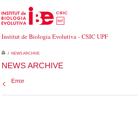
Saltar al contenido principal
Institut de Biologia Evolutiva - CSIC UPF
inici
/
NEWS ARCHIVE
NEWS ARCHIVE
Error
Atrás