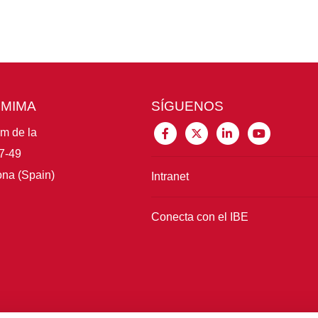
CMIMA
SÍGUENOS
im de la
7-49
na (Spain)
Intranet
Conecta con el IBE