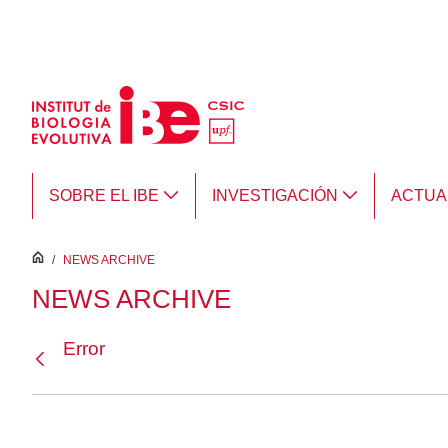
Saltar al contenido principal
SOBRE EL IBE
INVESTIGACIÓN
ACTUA
inici
/
NEWS ARCHIVE
NEWS ARCHIVE
Error
Atrás