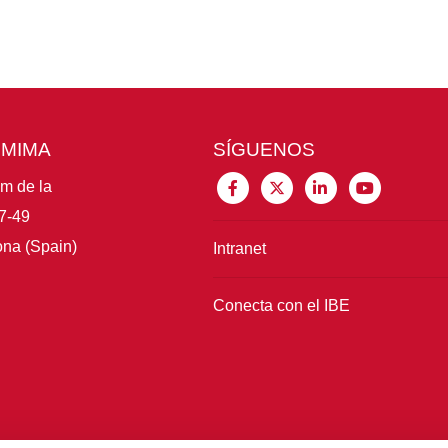
CMIMA
SÍGUENOS
im de la
7-49
na (Spain)
Intranet
Conecta con el IBE