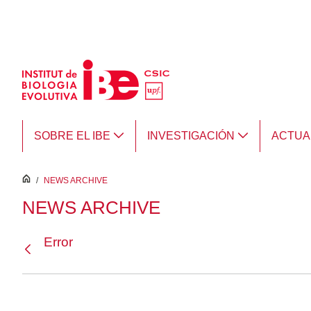
Saltar al contenido principal
SOBRE EL IBE
INVESTIGACIÓN
ACTUA
inici
/
NEWS ARCHIVE
NEWS ARCHIVE
Error
Atrás