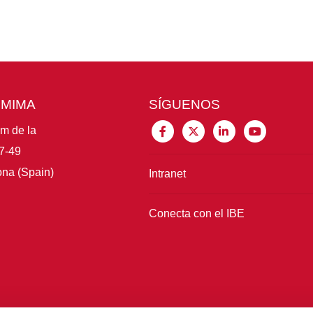
CMIMA
SÍGUENOS
im de la
7-49
na (Spain)
Intranet
Conecta con el IBE