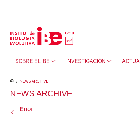
Saltar al contenido principal
SOBRE EL IBE
INVESTIGACIÓN
ACTUA
inici
/
NEWS ARCHIVE
NEWS ARCHIVE
Error
Atrás